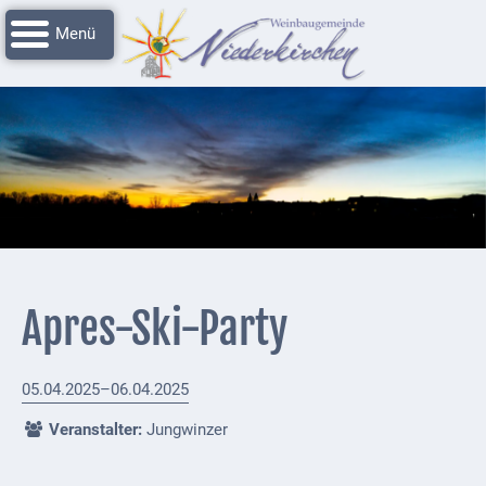
Navigation
Startseite
überspringen
Grussworte
Rathaus
Unser
Niederkirchen
Impressionen
Service
Apres-Ski-Party
Nachrichtenarchiv
Verbandsgemeinde
05.04.2025–06.04.2025
Deidesheim
Veranstalter:
Jungwinzer
Polizei +
Feuerwehrmeldungen