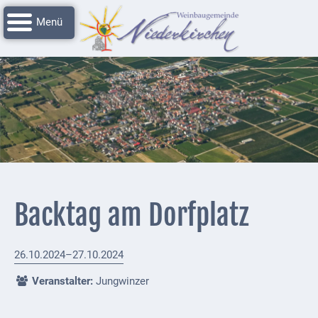
Navigation
Startseite
überspringen
Grussworte
Rathaus
Unser
Niederkirchen
Impressionen
Service
Backtag am Dorfplatz
Nachrichtenarchiv
Verbandsgemeinde
26.10.2024–27.10.2024
Deidesheim
Veranstalter:
Jungwinzer
Polizei +
Feuerwehrmeldungen