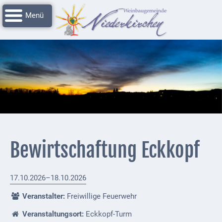
Navigation
Startseite
überspringen
Grussworte
Rathaus
Unser
Niederkirchen
Impressionen
Service
Bewirtschaftung Eckkopf
Nachrichtenarchiv
Verbandsgemeinde
17.10.2026–18.10.2026
Deidesheim
Veranstalter:
Freiwillige Feuerwehr
Polizei +
Veranstaltungsort:
Eckkopf-Turm
Feuerwehrmeldungen