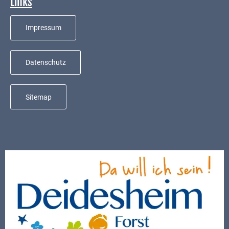
Links
Mobilität
Wasser-
Impressum
und
Abwasser
Datenschutz
Defibrillatoren
Katastrophenschutz
Sitemap
Notfallnummern
Suche
Niederkirchen
bei
Social
Media
Sitemap