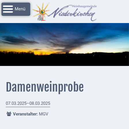
Navigation
Startseite
überspringen
Grussworte
Rathaus
Unser
Niederkirchen
Impressionen
Service
Damenweinprobe
Nachrichtenarchiv
Verbandsgemeinde
07.03.2025–08.03.2025
Deidesheim
Veranstalter:
MGV
Polizei +
Feuerwehrmeldungen