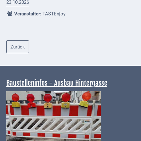
23.10.2026
Externe
Veranstalter:
TASTEnjoy
Behörden
Gottesdienste
Infrastruktur
Zurück
und
Versorgung
Baumaßnahmen
Baustelleninfos - Ausbau Hintergasse
Abfallentsorgung
Energieversorgung
Breitbandausbau/
Telekommunikation
Post