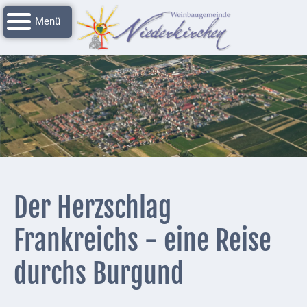
Navigation
Startseite
überspringen
Grussworte
Rathaus
Unser
Niederkirchen
Impressionen
Service
Der Herzschlag
Nachrichtenarchiv
Frankreichs - eine Reise
Verbandsgemeinde
Deidesheim
durchs Burgund
Polizei +
Feuerwehrmeldungen