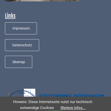
Mobilität
Infos zu aktuellen Baumaßnahmen - Ausbau Hintergasse
Wasser-
Links
und
Abwasser
Impressum
Defibrillatoren
Katastrophenschutz
Datenschutz
Notfallnummern
Sitemap
Suche
Niederkirchen
bei
Social
Media
Hinweis: Diese Internetseite nutzt nur technisch
Sitemap
notwendige Cookies
Weitere Infos...