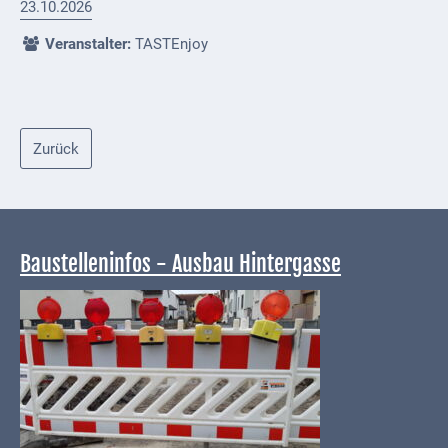
23.10.2026
Externe
Veranstalter:
TASTEnjoy
Behörden
Gottesdienste
Infrastruktur
Zurück
und
Versorgung
Baumaßnahmen
Baustelleninfos - Ausbau Hintergasse
Abfallentsorgung
Energieversorgung
Breitbandausbau/
Telekommunikation
Post