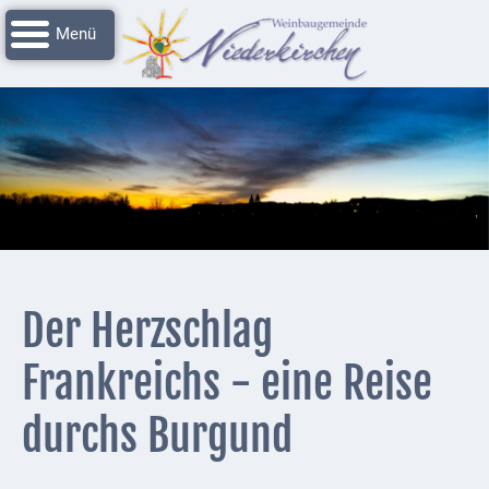
Navigation
Startseite
überspringen
Grussworte
Rathaus
Unser
Niederkirchen
Impressionen
Service
Der Herzschlag
Nachrichtenarchiv
Frankreichs - eine Reise
Verbandsgemeinde
Deidesheim
durchs Burgund
Polizei +
Feuerwehrmeldungen