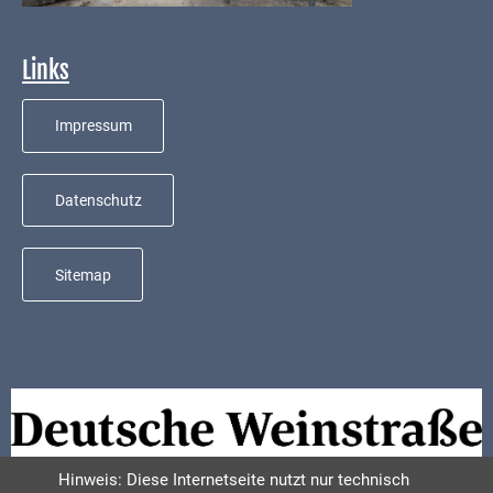
Mobilität
Infos zu aktuellen Baumaßnahmen - Ausbau Hintergasse
Wasser-
Links
und
Abwasser
Impressum
Defibrillatoren
Katastrophenschutz
Datenschutz
Notfallnummern
Sitemap
Suche
Niederkirchen
bei
Social
Media
Sitemap
Hinweis: Diese Internetseite nutzt nur technisch