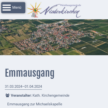
Navigation
Startseite
überspringen
Grussworte
Rathaus
Unser
Niederkirchen
Impressionen
Service
Emmausgang
Nachrichtenarchiv
Verbandsgemeinde
31.03.2024–01.04.2024
Deidesheim
Veranstalter:
Kath. Kirchengemeinde
Polizei +
Emmausgang zur Michaelskapelle
Feuerwehrmeldungen