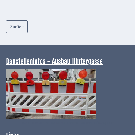
Externe
Behörden
Zurück
Gottesdienste
Infrastruktur
und
Versorgung
Baustelleninfos - Ausbau Hintergasse
Baumaßnahmen
Abfallentsorgung
Energieversorgung
Breitbandausbau/
Telekommunikation
Infos zu aktuellen Baumaßnahmen - Ausbau Hintergasse
Post