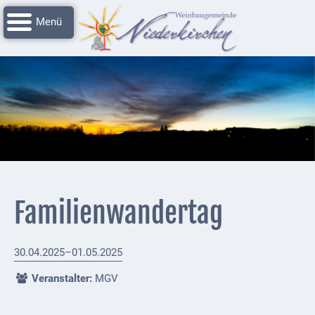
Navigation
Startseite
überspringen
Grussworte
Rathaus
Unser
Niederkirchen
Impressionen
Service
Familienwandertag
Nachrichtenarchiv
Verbandsgemeinde
30.04.2025–01.05.2025
Deidesheim
Veranstalter:
MGV
Polizei +
Feuerwehrmeldungen