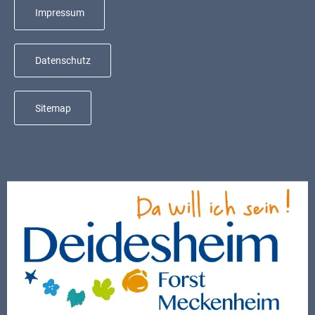
Mobilität
Impressum
Wasser-
und
Datenschutz
Abwasser
Defibrillatoren
Sitemap
Katastrophenschutz
Notfallnummern
Suche
Niederkirchen
bei
Social
Media
Sitemap