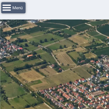
Navigation
Startseite
überspringen
Grussworte
Rathaus
Unser
Niederkirchen
Impressionen
Service
Nachrichtenarchiv
Verbandsgemeinde
Deidesheim
Polizei