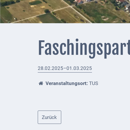
+
Feuerwehrmeldungen
Externe
Behörden
Faschingspar
Gottesdienste
Infrastruktur
28.02.2025–01.03.2025
und
Versorgung
Veranstaltungsort:
TUS
Baumaßnahmen
Abfallentsorgung
Energieversorgung
Zurück
Breitbandausbau/