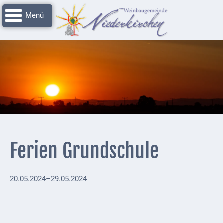
Navigation
Startseite
überspringen
Grussworte
Rathaus
Unser
Niederkirchen
Impressionen
Service
Ferien Grundschule
Nachrichtenarchiv
Verbandsgemeinde
20.05.2024–29.05.2024
Deidesheim
Polizei +
Feuerwehrmeldungen