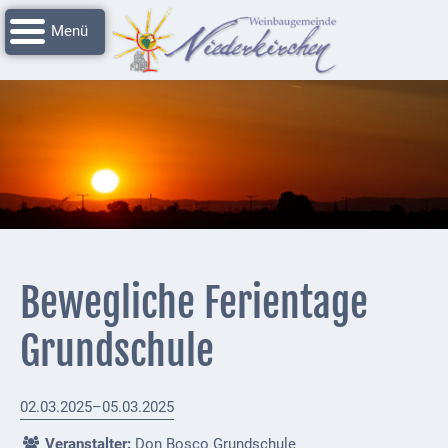
Navigation
Startseite
überspringen
Grussworte
Rathaus
Unser
Niederkirchen
Impressionen
Service
Bewegliche Ferientage
Nachrichtenarchiv
Grundschule
Verbandsgemeinde
Deidesheim
02.03.2025–05.03.2025
Polizei +
Feuerwehrmeldungen
Veranstalter:
Don Bosco Grundschule