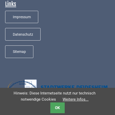
Mobilität
Links
Wasser-
Impressum
und
Abwasser
Datenschutz
Defibrillatoren
Katastrophenschutz
Sitemap
Notfallnummern
Suche
Niederkirchen
bei
Social
Hinweis: Diese Internetseite nutzt nur technisch
Media
notwendige Cookies
Weitere Infos...
Sitemap
OK