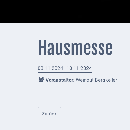
+
Feuerwehrmeldungen
Externe
Behörden
Hausmesse
Gottesdienste
Infrastruktur
08.11.2024–10.11.2024
und
Versorgung
Veranstalter:
Weingut Bergkeller
Baumaßnahmen
Abfallentsorgung
Zurück
Energieversorgung
Breitbandausbau/