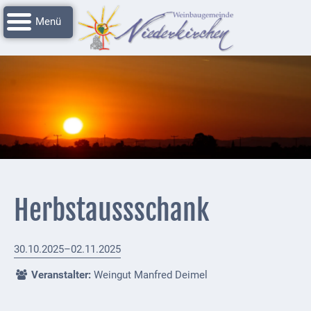
Navigation
Startseite
überspringen
Grussworte
Rathaus
Unser
Niederkirchen
Impressionen
Service
Herbstaussschank
Nachrichtenarchiv
Verbandsgemeinde
30.10.2025–02.11.2025
Deidesheim
Veranstalter:
Weingut Manfred Deimel
Polizei +
Feuerwehrmeldungen