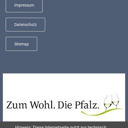
Mobilität
Impressum
Wasser-
und
Datenschutz
Abwasser
Defibrillatoren
Sitemap
Katastrophenschutz
Notfallnummern
Suche
Niederkirchen
bei
Social
Media
Sitemap
Hinweis: Diese Internetseite nutzt nur technisch