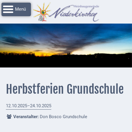
Navigation
Startseite
überspringen
Grussworte
Rathaus
Unser
Niederkirchen
Impressionen
Service
Herbstferien Grundschule
Nachrichtenarchiv
Verbandsgemeinde
12.10.2025–24.10.2025
Deidesheim
Veranstalter:
Don Bosco Grundschule
Polizei +
Feuerwehrmeldungen