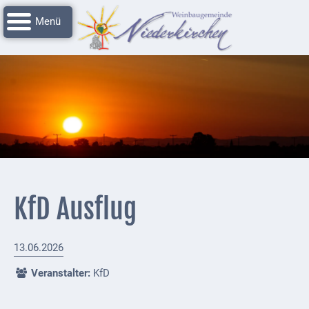
Navigation
Startseite
überspringen
Grussworte
Rathaus
Unser
Niederkirchen
Impressionen
Service
KfD Ausflug
Nachrichtenarchiv
Verbandsgemeinde
13.06.2026
Deidesheim
Veranstalter:
KfD
Polizei +
Feuerwehrmeldungen