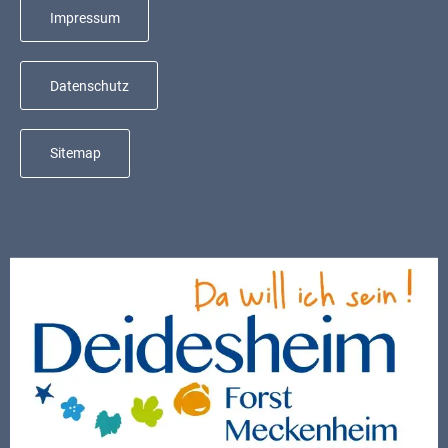
Mobilität
Impressum
Wasser-
und
Datenschutz
Abwasser
Defibrillatoren
Sitemap
Katastrophenschutz
Notfallnummern
Suche
Niederkirchen
bei
Social
Media
Sitemap