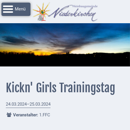
Navigation
Startseite
überspringen
Grussworte
Rathaus
Unser
Niederkirchen
Impressionen
Service
Kickn' Girls Trainingstag
Nachrichtenarchiv
Verbandsgemeinde
24.03.2024–25.03.2024
Deidesheim
Veranstalter:
1.FFC
Polizei +
Feuerwehrmeldungen