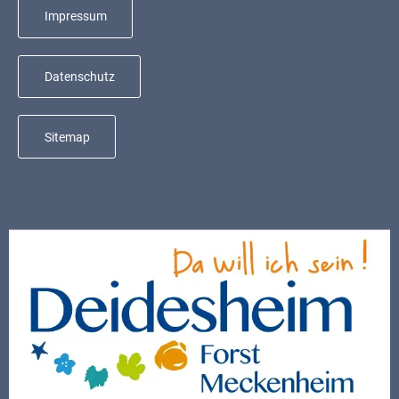
Mobilität
Impressum
Wasser-
und
Datenschutz
Abwasser
Defibrillatoren
Sitemap
Katastrophenschutz
Notfallnummern
Suche
Niederkirchen
bei
Social
Media
Sitemap