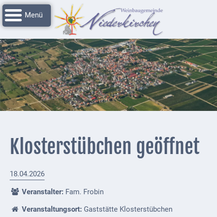
Navigation
Startseite
überspringen
Grussworte
Rathaus
Unser
Niederkirchen
Impressionen
Service
Klosterstübchen geöffnet
Nachrichtenarchiv
Verbandsgemeinde
18.04.2026
Deidesheim
Veranstalter:
Fam. Frobin
Polizei +
Veranstaltungsort:
Gaststätte Klosterstübchen
Feuerwehrmeldungen