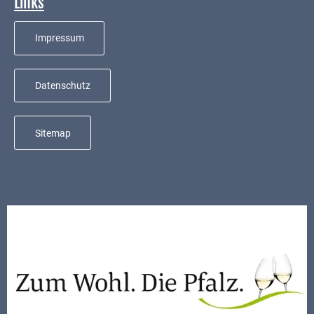
Links
Mobilität
Wasser-
Impressum
und
Abwasser
Datenschutz
Defibrillatoren
Katastrophenschutz
Sitemap
Notfallnummern
Suche
Niederkirchen
bei
Social
Media
Sitemap