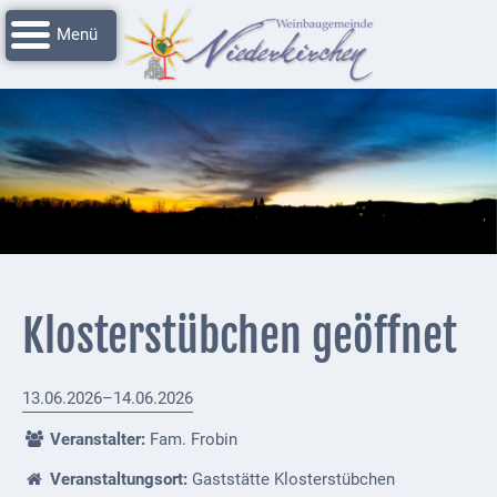
Navigation
Startseite
überspringen
Grussworte
Rathaus
Unser
Niederkirchen
Impressionen
Service
Klosterstübchen geöffnet
Nachrichtenarchiv
Verbandsgemeinde
13.06.2026–14.06.2026
Deidesheim
Veranstalter:
Fam. Frobin
Polizei +
Veranstaltungsort:
Gaststätte Klosterstübchen
Feuerwehrmeldungen