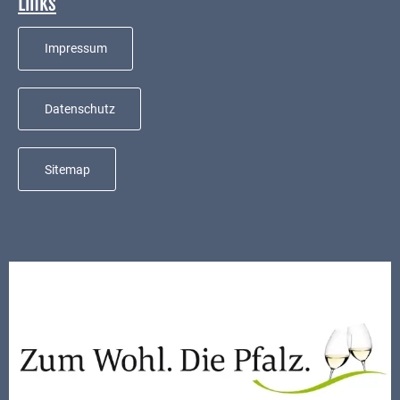
Links
Mobilität
Wasser-
Impressum
und
Abwasser
Datenschutz
Defibrillatoren
Katastrophenschutz
Sitemap
Notfallnummern
Suche
Niederkirchen
bei
Social
Media
Sitemap