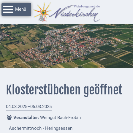
Navigation
Startseite
überspringen
Grussworte
Rathaus
Unser
Niederkirchen
Impressionen
Service
Klosterstübchen geöffnet
Nachrichtenarchiv
Verbandsgemeinde
04.03.2025–05.03.2025
Deidesheim
Veranstalter:
Weingut Bach-Frobin
Polizei +
Aschermittwoch - Heringsessen
Feuerwehrmeldungen