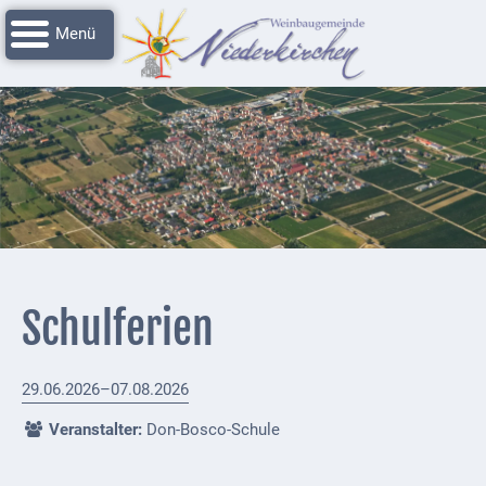
Navigation
Startseite
überspringen
Grussworte
Rathaus
Unser
Niederkirchen
Impressionen
Service
Schulferien
Nachrichtenarchiv
Verbandsgemeinde
29.06.2026–07.08.2026
Deidesheim
Veranstalter:
Don-Bosco-Schule
Polizei +
Feuerwehrmeldungen