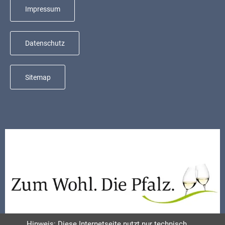
Mobilität
Impressum
Wasser-
und
Datenschutz
Abwasser
Defibrillatoren
Sitemap
Katastrophenschutz
Notfallnummern
Suche
Niederkirchen
bei
Social
Media
Sitemap
Hinweis: Diese Internetseite nutzt nur technisch