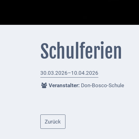
+
Feuerwehrmeldungen
Externe
Behörden
Schulferien
Gottesdienste
Infrastruktur
30.03.2026–10.04.2026
und
Versorgung
Veranstalter:
Don-Bosco-Schule
Baumaßnahmen
Abfallentsorgung
Zurück
Energieversorgung
Breitbandausbau/