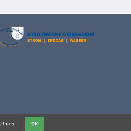
 Infos...
OK