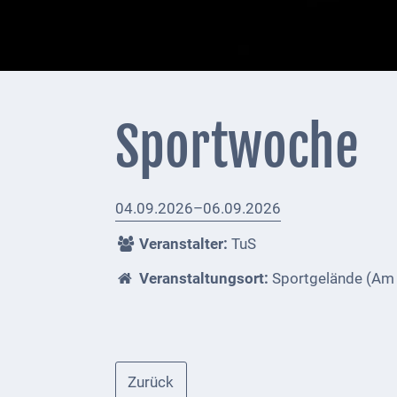
+
Feuerwehrmeldungen
Externe
Behörden
Sportwoche
Gottesdienste
Infrastruktur
04.09.2026–06.09.2026
und
Versorgung
Veranstalter:
TuS
Baumaßnahmen
Veranstaltungsort:
Sportgelände (Am 
Abfallentsorgung
Energieversorgung
Zurück
Breitbandausbau/