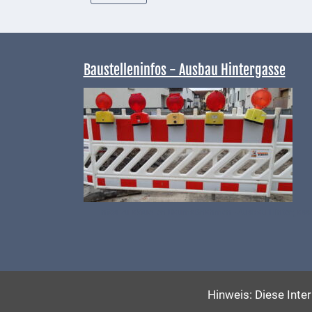
Telekommunikation
Post
Baustelleninfos - Ausbau Hintergasse
Mobilität
Wasser-
und
Abwasser
Defibrillatoren
Katastrophenschutz
Infos zu aktuellen Baumaßnahmen - Ausbau Hintergass
Notfallnummern
Suche
Hinweis: Diese Inte
Niederkirchen