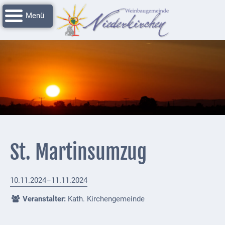
Navigation
Startseite
überspringen
Grussworte
Rathaus
Unser
Niederkirchen
Impressionen
Service
St. Martinsumzug
Nachrichtenarchiv
Verbandsgemeinde
10.11.2024–11.11.2024
Deidesheim
Veranstalter:
Kath. Kirchengemeinde
Polizei +
Feuerwehrmeldungen