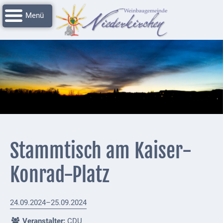
Navigation
Startseite
überspringen
Grussworte
Rathaus
Unser
Niederkirchen
Impressionen
Service
Stammtisch am Kaiser-
Nachrichtenarchiv
Konrad-Platz
Verbandsgemeinde
Deidesheim
24.09.2024–25.09.2024
Polizei +
Feuerwehrmeldungen
Veranstalter:
CDU