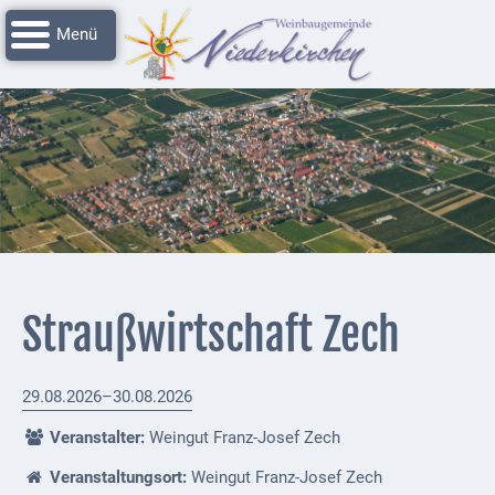
Navigation
Startseite
überspringen
Grussworte
Rathaus
Unser
Niederkirchen
Impressionen
Service
Straußwirtschaft Zech
Nachrichtenarchiv
Verbandsgemeinde
29.08.2026–30.08.2026
Deidesheim
Veranstalter:
Weingut Franz-Josef Zech
Polizei +
Veranstaltungsort:
Weingut Franz-Josef Zech
Feuerwehrmeldungen