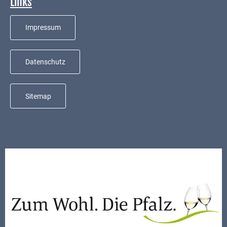
Links
Mobilität
Wasser-
Impressum
und
Abwasser
Datenschutz
Defibrillatoren
Katastrophenschutz
Sitemap
Notfallnummern
Suche
Niederkirchen
bei
Social
Media
Sitemap