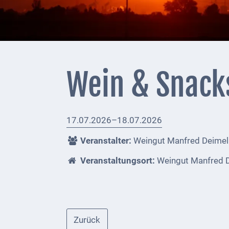
+
Feuerwehrmeldungen
Externe
Behörden
Wein & Snack
Gottesdienste
Infrastruktur
17.07.2026–18.07.2026
und
Versorgung
Veranstalter:
Weingut Manfred Deimel
Baumaßnahmen
Veranstaltungsort:
Weingut Manfred 
Abfallentsorgung
Energieversorgung
Zurück
Breitbandausbau/