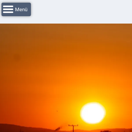
Navigation
Startseite
überspringen
Grussworte
Rathaus
Unser
Niederkirchen
Impressionen
Service
Nachrichtenarchiv
Verbandsgemeinde
Deidesheim
Polizei