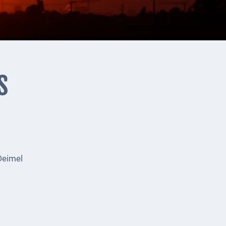
s
Deimel