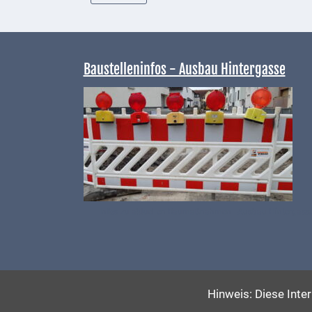
Telekommunikation
Post
Baustelleninfos - Ausbau Hintergasse
Mobilität
Wasser-
und
Abwasser
Defibrillatoren
Katastrophenschutz
Infos zu aktuellen Baumaßnahmen - Ausbau Hintergass
Notfallnummern
Suche
Hinweis: Diese Inte
Niederkirchen