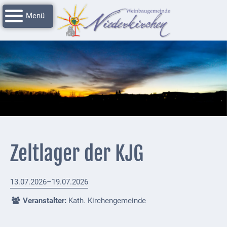
Navigation
Startseite
überspringen
Grussworte
Rathaus
Unser
Niederkirchen
Impressionen
Service
Zeltlager der KJG
Nachrichtenarchiv
Verbandsgemeinde
13.07.2026–19.07.2026
Deidesheim
Veranstalter:
Kath. Kirchengemeinde
Polizei +
Feuerwehrmeldungen