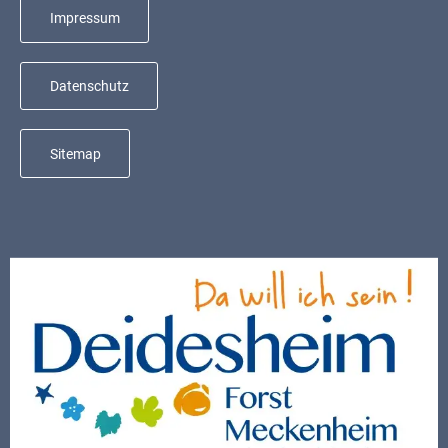
Mobilität
Impressum
Wasser-
und
Datenschutz
Abwasser
Defibrillatoren
Sitemap
Katastrophenschutz
Notfallnummern
Suche
Niederkirchen
bei
Social
Media
Sitemap