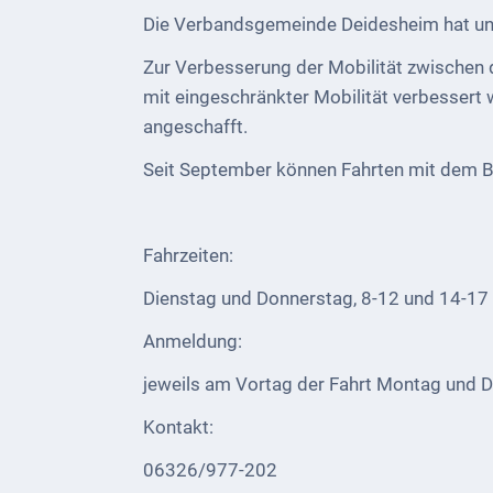
Die Verbandsgemeinde Deidesheim hat unt
Kultur &
Freizeit
Zur Verbesserung der Mobilität zwischen d
mit eingeschränkter Mobilität verbessert
Feste
angeschafft.
feiern
Seit September können Fahrten mit dem 
Wandern/Nord.Walking
Radfahren
Fahrzeiten:
VG
Dienstag und Donnerstag, 8-12 und 14-17
Musikschule
Anmeldung:
und
VHS
jeweils am Vortag der Fahrt Montag und D
Kalender
Kontakt:
06326/977-202
Wein &