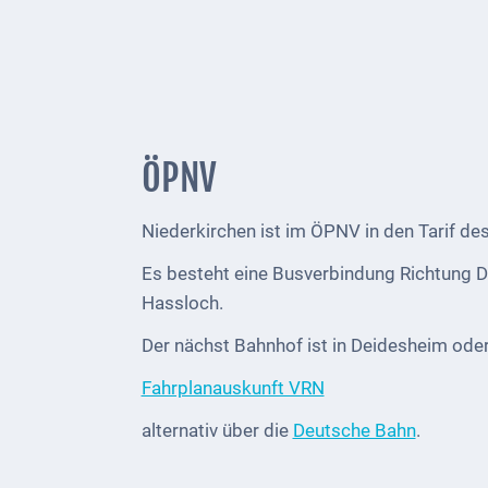
bei
Social
Media
Sitemap
Downloads
ÖPNV
Historisches
Niederkirchen ist im ÖPNV in den Tarif d
Bau
Es besteht eine Busverbindung Richtung 
Schwesternhaus
Hassloch.
1906
Der nächst Bahnhof ist in Deidesheim ode
Bürgerhospital
Fahrplanauskunft VRN
Deidesheim
alternativ über die
Deutsche Bahn
.
Akten
ab