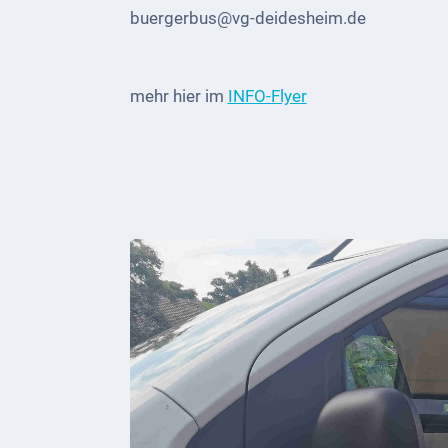
Genuss
buergerbus@vg-deidesheim.de
Fest
um den
mehr hier im
INFO-Flyer
Wein
Weinprinzessin
Wein-
&
Sektgüter,
Destillerien
Gastronomie
und
Caterer
Unterkünfte