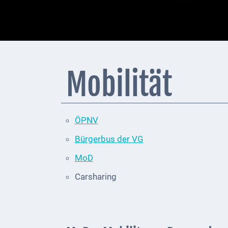
+
Feuerwehrmeldungen
Externe
Behörden
Mobilität
Gottesdienste
Infrastruktur
und
ÖPNV
Versorgung
Bürgerbus der VG
Baumaßnahmen
MoD
Carsharing
Abfallentsorgung
Energieversorgung
Breitbandausbau/