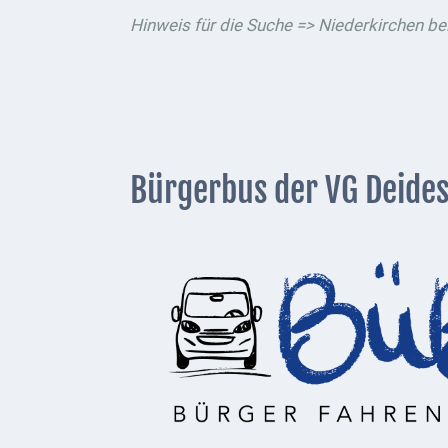
1793
Hinweis für die Suche => Niederkirchen b
Geplante
Regionalbahn
1907
Teilung
Gemarkungen
Bürgerbus der VG Deide
ab
1816
Schulbilder
Datenschutz
Kontakt
Veranstaltungen
und Events