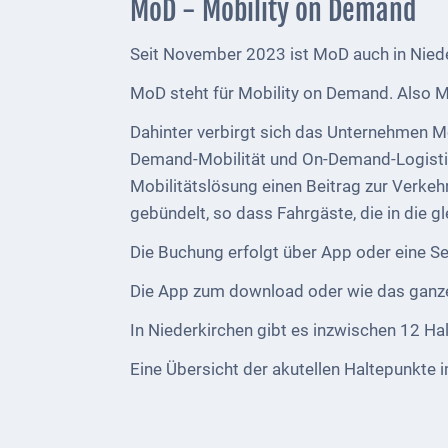
MoD - Mobility on Demand
Telekommunikation
Seit November 2023 ist MoD auch in Nied
Post
MoD steht für Mobility on Demand. Also Mo
Mobilität
Dahinter verbirgt sich das Unternehmen M
Wasser-
Demand-Mobilität und On-Demand-Logistik
und
Mobilitätslösung einen Beitrag zur Verkeh
Abwasser
gebündelt, so dass Fahrgäste, die in die 
Defibrillatoren
Die Buchung erfolgt über App oder eine Ser
Die App zum download oder wie das ganze i
Katastrophenschutz
In Niederkirchen gibt es inzwischen 12 Ha
Notfallnummern
Eine Übersicht der akutellen Haltepunkte 
Suche
Niederkirchen