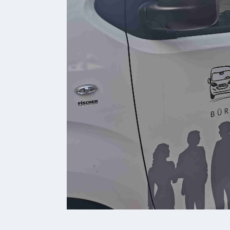
Ferienwohnungen
Wohnmobilstellplatz
Betriebe &
Dienstleister
Handel
&
Handwerk
Dienstleister
Vereine &
Institutionen
Kindergarten
Allgemeine