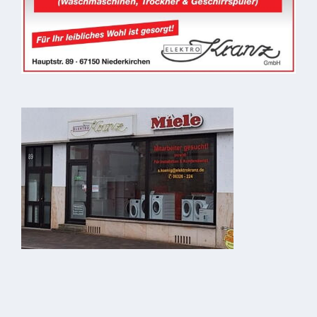
Downloads
Historisches
Bau
Schwesternhaus
1906
Bürgerhospital
Deidesheim
Akten
ab
1793
Geplante
Regionalbahn
1907
Teilung
Gemarkungen