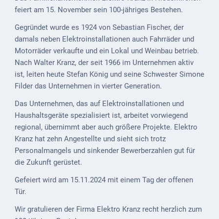
feiert am 15. November sein 100-jähriges Bestehen.
Externe
Behörden
Gegründet wurde es 1924 von Sebastian Fischer, der
damals neben Elektroinstallationen auch Fahrräder und
Gottesdienste
Motorräder verkaufte und ein Lokal und Weinbau betrieb.
Nach Walter Kranz, der seit 1966 im Unternehmen aktiv
Infrastruktur
ist, leiten heute Stefan König und seine Schwester Simone
und
Filder das Unternehmen in vierter Generation.
Versorgung
Das Unternehmen, das auf Elektroinstallationen und
Baumaßnahmen
Haushaltsgeräte spezialisiert ist, arbeitet vorwiegend
regional, übernimmt aber auch größere Projekte. Elektro
Abfallentsorgung
Kranz hat zehn Angestellte und sieht sich trotz
Energieversorgung
Personalmangels und sinkender Bewerberzahlen gut für
die Zukunft gerüstet.
Breitbandausbau/
Gefeiert wird am 15.11.2024 mit einem Tag der offenen
Telekommunikation
Tür.
Post
Wir gratulieren der Firma Elektro Kranz recht herzlich zum