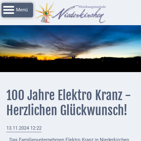
Navigation
Startseite
überspringen
Grussworte
Rathaus
Unser
Niederkirchen
Impressionen
Service
100 Jahre Elektro Kranz -
Nachrichtenarchiv
Herzlichen Glückwunsch!
Verbandsgemeinde
Deidesheim
13.11.2024 12:22
Polizei +
Feuerwehrmeldungen
Das Familienunternehmen Elektro Kranz in Niederkirchen