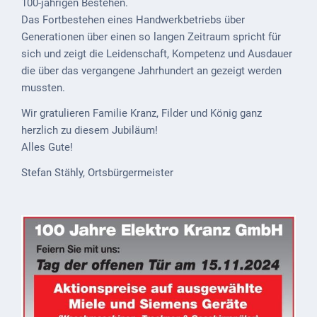
100-jährigen Bestehen.
Mobilität
Das Fortbestehen eines Handwerkbetriebs über
Wasser-
Generationen über einen so langen Zeitraum spricht für
und
sich und zeigt die Leidenschaft, Kompetenz und Ausdauer
Abwasser
die über das vergangene Jahrhundert an gezeigt werden
mussten.
Defibrillatoren
Wir gratulieren Familie Kranz, Filder und König ganz
Katastrophenschutz
herzlich zu diesem Jubiläum!
Alles Gute!
Notfallnummern
Stefan Stähly, Ortsbürgermeister
Suche
Niederkirchen
bei
Social
Media
Sitemap