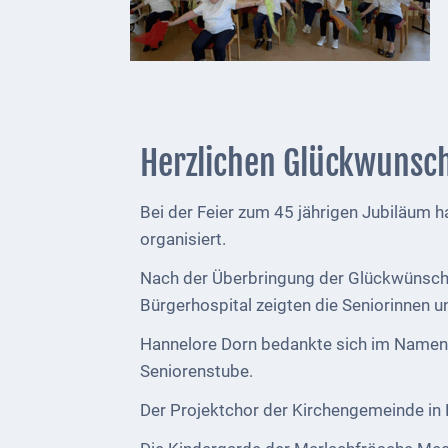
Telekommunikation
Post
Mobilität
Wasser-
Herzlichen Glückwunsc
und
Abwasser
Bei der Feier zum 45 jährigen Jubiläum 
organisiert.
Defibrillatoren
Nach der Überbringung der Glückwünsche 
Katastrophenschutz
Bürgerhospital zeigten die Seniorinnen u
Notfallnummern
Hannelore Dorn bedankte sich im Namen d
Seniorenstube.
Suche
Der Projektchor der Kirchengemeinde in N
Niederkirchen