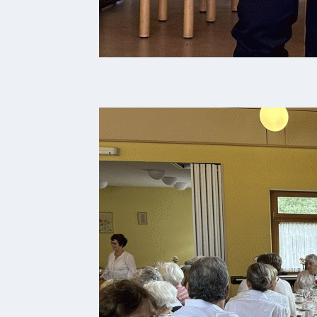
Ferienwohnungen
Wohnmobilstellplatz
Betriebe &
Dienstleister
Handel
&
Handwerk
Dienstleister
Vereine &
Institutionen
Kindergarten
Allgemeine