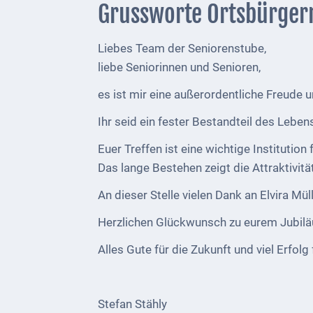
1793
Grussworte Ortsbürger
Geplante
Liebes Team der Seniorenstube,
Regionalbahn
liebe Seniorinnen und Senioren,
1907
es ist mir eine außerordentliche Freude 
Teilung
Ihr seid ein fester Bestandteil des Le
Gemarkungen
ab
Euer Treffen ist eine wichtige Institution
1816
Das lange Bestehen zeigt die Attraktivi
Schulbilder
An dieser Stelle vielen Dank an Elvira Mül
Herzlichen Glückwunsch zu eurem Jubil
Datenschutz
Alles Gute für die Zukunft und viel Erfolg
Kontakt
Veranstaltungen
und Events
Stefan Stähly