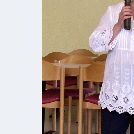
Genuss
Fest
um den
Wein
Weinprinzessin
Wein-
&
Sektgüter,
Destillerien
Gastronomie
und
Caterer
Unterkünfte