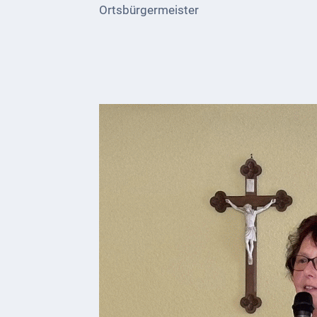
Ortsbürgermeister
Kultur &
Freizeit
Feste
feiern
Wandern/Nord.Walking
Radfahren
VG
Musikschule
und
VHS
Kalender
Wein &