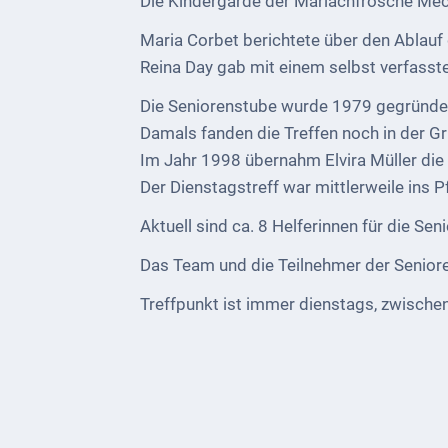
Die Kindergarde der Marlachfrösche Meck
bei
Social
Maria Corbet berichtete über den Ablauf
Media
Reina Day gab mit einem selbst verfasste
Sitemap
Die Seniorenstube wurde 1979 gegründe
Damals fanden die Treffen noch in der Gru
Downloads
Im Jahr 1998 übernahm Elvira Müller die 
Der Dienstagstreff war mittlerweile ins
Historisches
Aktuell sind ca. 8 Helferinnen für die Sen
Bau
Schwesternhaus
Das Team und die Teilnehmer der Senioren
1906
Treffpunkt ist immer dienstags, zwischen
Bürgerhospital
Deidesheim
Akten
ab