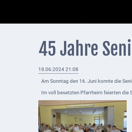
+
Feuerwehrmeldungen
Externe
Behörden
45 Jahre Sen
Gottesdienste
Infrastruktur
18.06.2024 21:08
und
Versorgung
Am Sonntag den 16. Juni konnte die Senio
Baumaßnahmen
Im voll besetzten Pfarrheim feierten di
Abfallentsorgung
Energieversorgung
Breitbandausbau/