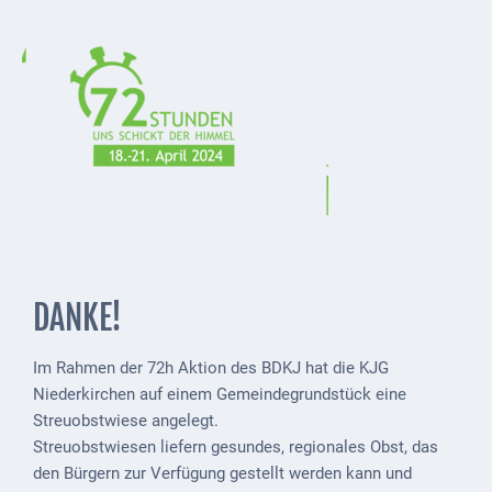
Externe
Behörden
Gottesdienste
Infrastruktur
und
Versorgung
Baumaßnahmen
Abfallentsorgung
DANKE!
Energieversorgung
Im Rahmen der 72h Aktion des BDKJ hat die KJG
Breitbandausbau/
Niederkirchen auf einem Gemeindegrundstück eine
Telekommunikation
Streuobstwiese angelegt.
Streuobstwiesen liefern gesundes, regionales Obst, das
Post
den Bürgern zur Verfügung gestellt werden kann und