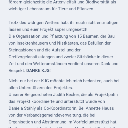
Mobilität
fördern gleichzeitig die Artenvielfalt und Biodiversität als
wichtiger Lebensraum für Tiere und Pflanzen.
Wasser-
und
Trotz des widrigen Wetters habt ihr euch nicht entmutigen
Abwasser
lassen und euer Projekt super umgesetzt!
Die Organisation und Pflanzung von 15 Bäumen, der Bau
Defibrillatoren
von Insektenhäusern und Nistkästen, das Befüllen der
Steingabionen und die Aufstellung der
Katastrophenschutz
Greifvogelansitzstangen und zweier Sitzbänke in dieser
Notfallnummern
Zeit und den Wetterumständen verdient unseren Dank und
Respekt.
DANKE KJG!
Suche
Nicht nur bei der KJG möchte ich mich bedanken, auch bei
Niederkirchen
allen Unterstützern des Projektes.
bei
Unserer Beigeordneten Judith Becker, die als Projektpatin
Social
das Projekt koordinierte und unterstützt wurde von
Media
Daniela Stähly als Co-Koordinatorin. Bei Annette Hauss
von der Verbandsgemeindeverwaltung, die bei
Sitemap
Organisation und Abstimmung im Vorfeld unterstützt hat.