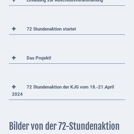
Einladung zur Abschlussveranstaltung
Gastronomie
und
Caterer
Unterkünfte
72 Stundenaktion startet
Ferienwohnungen
Wohnmobilstellplatz
Das Projekt!
Betriebe &
Dienstleister
Handel &
72 Stundenaktion der KJG vom 18.-21.April
Handwerk
2024
Dienstleister
Vereine &
Institutionen
Bilder von der 72-Stundenaktion