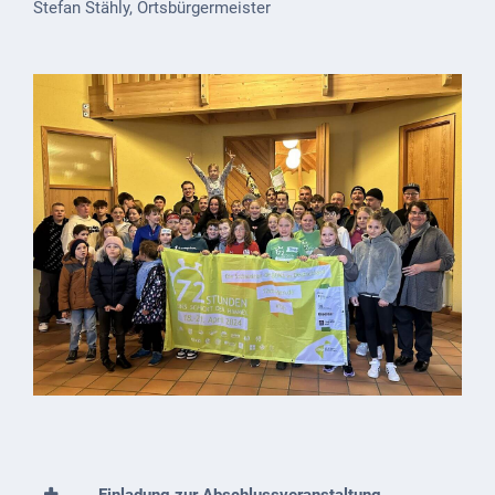
Stefan Stähly, Ortsbürgermeister
VG
Musikschule
und VHS
Kalender
Wein &
Genuss
Fest um
den
Wein
Weinprinzessin
Wein- &
Sektgüter,
Destillerien