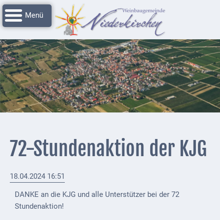
Navigation
Startseite
überspringen
Grussworte
Rathaus
Unser
Niederkirchen
Impressionen
Service
72-Stundenaktion der KJG
Nachrichtenarchiv
Verbandsgemeinde
18.04.2024 16:51
Deidesheim
DANKE an die KJG und alle Unterstützer bei der 72
Polizei +
Stundenaktion!
Feuerwehrmeldungen