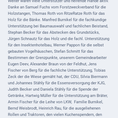
Weiter waren viele Unterstützer und helfende Hände aktiv.
Downloads
Danke an Samuel Fuchs vom Forstzweckverband für die
Historisches
Holzstangen, Thomas Roth von RitzeRatze Roth für das
Holz für die Bänke. Manfred Burnikel für die fachkundige
Bau
Unterstützung bei Baumauswahl und fachlichen Beistand,
Schwesternhaus
Stephan Becker für das Abstecken des Grundstücks,
1906
Jürgen Schnautz für das Holz und die fachl. Unterstützung
für den Insektenhotelbau, Werner Pappon für die selbst
Bürgerhospital
gebauten Vogelhäuschen, Stefan Schmitt für das
Deidesheim
Bestimmen der Grenzpunkte, unserem Gemeindearbeiter
Akten
Eugen Deev, Alexander Braun von der Feldhut, Jens
ab
Fischer von Berg für die fachliche Unterstützung, Tobias
1793
Zeck der die Wiese gemäht hat, der CDU, Silvia Biermann
und Johannes Stähly für die Essensversorgung der KJG,
Geplante
Judith Becker und Daniela Stähly für die Spende der
Regionalbahn
Getränke, Hartwig Müller für die Unterstützung am Bräter,
1907
Armin Fischer für die Leihe von LKW, Familie Burnikel,
Bernd Weisbrodt, Heinrich Rau, für die ausgeliehenen
Teilung
Rollen und Traktoren, den vielen Kuchenspendern, den
Gemarkungen