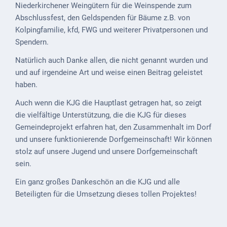
Niederkirchener Weingütern für die Weinspende zum
ab
Abschlussfest, den Geldspenden für Bäume z.B. von
1816
Kolpingfamilie, kfd, FWG und weiterer Privatpersonen und
Spendern.
Schulbilder
Natürlich auch Danke allen, die nicht genannt wurden und
Datenschutz
und auf irgendeine Art und weise einen Beitrag geleistet
Kontakt
haben.
Auch wenn die KJG die Hauptlast getragen hat, so zeigt
Veranstaltungen
die vielfältige Unterstützung, die die KJG für dieses
und Events
Gemeindeprojekt erfahren hat, den Zusammenhalt im Dorf
Kultur &
und unsere funktionierende Dorfgemeinschaft! Wir können
Freizeit
stolz auf unsere Jugend und unsere Dorfgemeinschaft
sein.
Feste
Ein ganz großes Dankeschön an die KJG und alle
feiern
Beteiligten für die Umsetzung dieses tollen Projektes!
Wandern/Nord.Walking
Radfahren