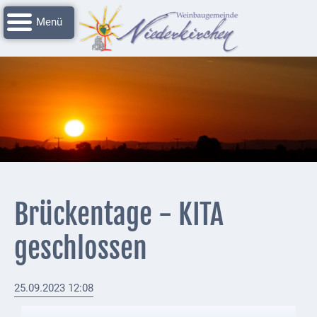
Navigation
Startseite
überspringen
Grussworte
Rathaus
Unser
Niederkirchen
Impressionen
Service
Brückentage - KITA
Nachrichtenarchiv
geschlossen
Verbandsgemeinde
Deidesheim
25.09.2023 12:08
Polizei +
Feuerwehrmeldungen