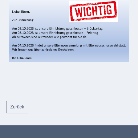
Externe
Behörden
Gottesdienste
Infrastruktur
und
Versorgung
Baumaßnahmen
Abfallentsorgung
Energieversorgung
Zurück
Breitbandausbau/
Telekommunikation
Post