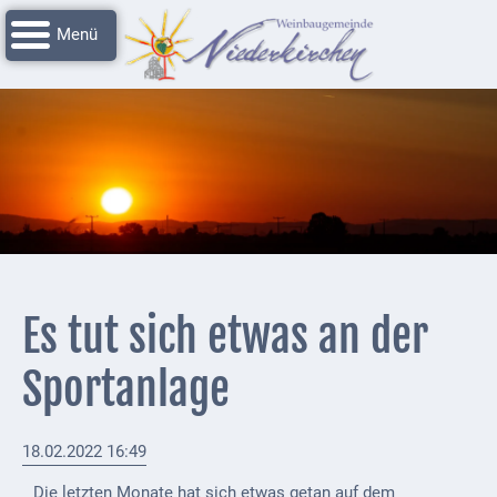
Navigation
Startseite
überspringen
Grussworte
Rathaus
Unser
Niederkirchen
Impressionen
Service
Es tut sich etwas an der
Nachrichtenarchiv
Sportanlage
Verbandsgemeinde
Deidesheim
18.02.2022 16:49
Polizei +
Feuerwehrmeldungen
Die letzten Monate hat sich etwas getan auf dem