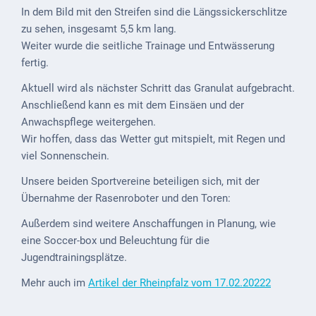
Mobilität
In dem Bild mit den Streifen sind die Längssickerschlitze
zu sehen, insgesamt 5,5 km lang.
Wasser-
Weiter wurde die seitliche Trainage und Entwässerung
und
fertig.
Abwasser
Aktuell wird als nächster Schritt das Granulat aufgebracht.
Defibrillatoren
Anschließend kann es mit dem Einsäen und der
Anwachspflege weitergehen.
Katastrophenschutz
Wir hoffen, dass das Wetter gut mitspielt, mit Regen und
Notfallnummern
viel Sonnenschein.
Unsere beiden Sportvereine beteiligen sich, mit der
Suche
Übernahme der Rasenroboter und den Toren:
Niederkirchen
Außerdem sind weitere Anschaffungen in Planung, wie
bei
eine Soccer-box und Beleuchtung für die
Social
Jugendtrainingsplätze.
Media
Mehr auch im
Artikel der Rheinpfalz vom 17.02.20222
Sitemap