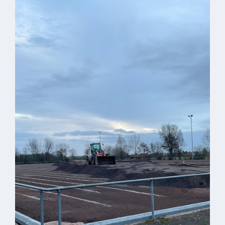
ab
1816
Schulbilder
Datenschutz
Kontakt
Veranstaltungen
und Events
Kultur &
Freizeit
Feste
feiern
Wandern/Nord.Walking
Radfahren