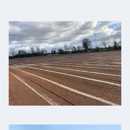
Downloads
Historisches
Bau
Schwesternhaus
1906
Bürgerhospital
Deidesheim
Akten
ab
1793
Geplante
Regionalbahn
1907
Teilung
Gemarkungen