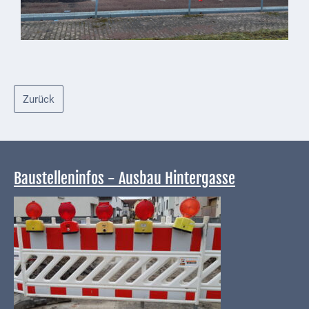
Gastronomie
und
Caterer
Unterkünfte
Ferienwohnungen
Zurück
Wohnmobilstellplatz
Betriebe &
Dienstleister
Baustelleninfos - Ausbau Hintergasse
Handel &
Handwerk
Dienstleister
Vereine &
Institutionen