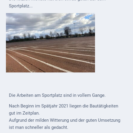
Sportplatz...
Externe
Behörden
Gottesdienste
Infrastruktur
und
Versorgung
Baumaßnahmen
Abfallentsorgung
Energieversorgung
Die Arbeiten am Sportplatz sind in vollem Gange.
Breitbandausbau/
Nach Beginn im Spätjahr 2021 liegen die Bautätigkeiten
Telekommunikation
gut im Zeitplan.
Aufgrund der milden Witterung und der guten Umsetzung
Post
ist man schneller als gedacht.