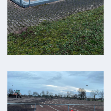
VG
Musikschule
und VHS
Kalender
Wein &
Genuss
Fest um
den
Wein
Weinprinzessin
Wein- &
Sektgüter,
Destillerien