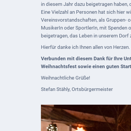
bei
in diesem Jahr dazu beigetragen haben, d
Social
Eine Vielzahl an Personen hat sich hier 
Media
Vereinsvorstandschaften, als Gruppen- ode
MusikerIn oder SportlerIn, mit Spenden o
Sitemap
beigetragen, das Leben in unserem Dorf zu
Downloads
Hierfür danke ich Ihnen allen von Herzen.
Historisches
Verbunden mit diesem Dank für Ihre Un
Weihnachtsfest sowie einen guten Start
Bau
Schwesternhaus
Weihnachtliche Grüße!
1906
Stefan Stähly, Ortsbürgermeister
Bürgerhospital
Deidesheim
Akten
ab