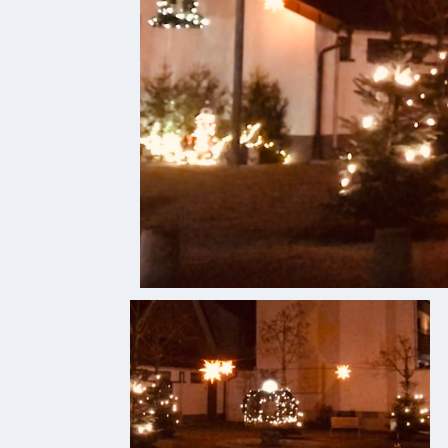
1793
Geplante
Regionalbahn
1907
Teilung
Gemarkungen
ab
1816
Schulbilder
Datenschutz
Kontakt
Veranstaltungen
und Events