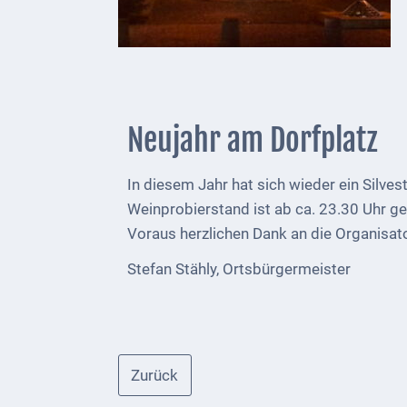
Kultur &
Freizeit
Feste
feiern
Neujahr am Dorfplatz
Wandern/Nord.Walking
In diesem Jahr hat sich wieder ein Silv
Radfahren
Weinprobierstand ist ab ca. 23.30 Uhr ge
Voraus herzlichen Dank an die Organisat
VG
Musikschule
Stefan Stähly, Ortsbürgermeister
und
VHS
Kalender
Zurück
Wein &