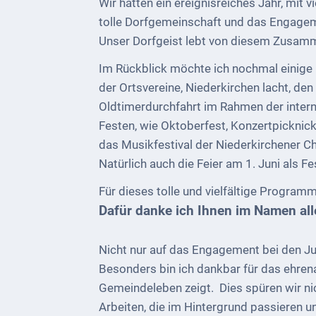
Wir hatten ein ereignisreiches Jahr, mit 
Telekommunikation
tolle Dorfgemeinschaft und das Engageme
Unser Dorfgeist lebt von diesem Zusamm
Post
Im Rückblick möchte ich nochmal einige 
Mobilität
der Ortsvereine, Niederkirchen lacht, 
Wasser-
Oldtimerdurchfahrt im Rahmen der intern
und
Festen, wie Oktoberfest, Konzertpicknic
Abwasser
das Musikfestival der Niederkirchener C
Natürlich auch die Feier am 1. Juni als 
Defibrillatoren
Für dieses tolle und vielfältige Program
Katastrophenschutz
Dafür danke ich Ihnen im Namen all
Notfallnummern
Nicht nur auf das Engagement bei den Ju
Suche
Besonders bin ich dankbar für das ehre
Gemeindeleben zeigt. Dies spüren wir nic
Niederkirchen
Arbeiten, die im Hintergrund passieren un