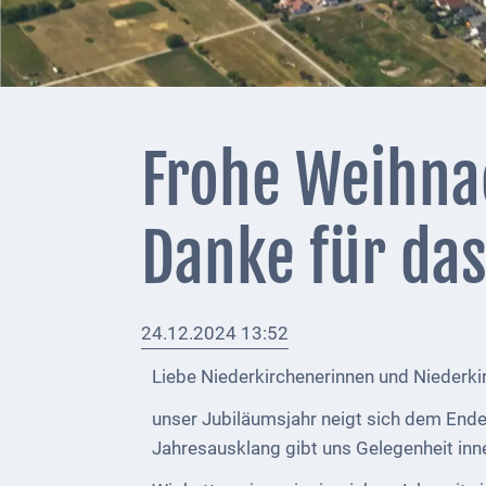
+
Feuerwehrmeldungen
Externe
Behörden
Frohe Weihna
Gottesdienste
Infrastruktur
Danke für da
und
Versorgung
Baumaßnahmen
24.12.2024 13:52
Liebe Niederkirchenerinnen und Niederki
Abfallentsorgung
unser Jubiläumsjahr neigt sich dem Ende
Energieversorgung
Jahresausklang gibt uns Gelegenheit inn
Breitbandausbau/