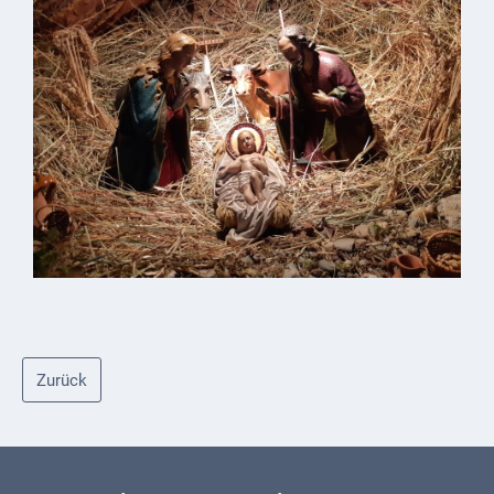
ab
1816
Schulbilder
Datenschutz
Kontakt
Veranstaltungen
und Events
Kultur &
Freizeit
Feste
Zurück
feiern
Wandern/Nord.Walking
Radfahren