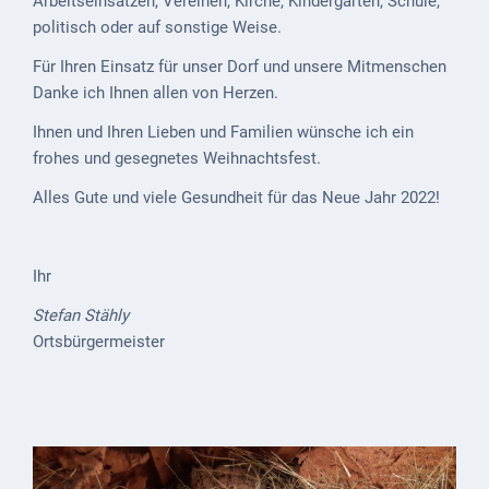
Arbeitseinsätzen, Vereinen, Kirche, Kindergarten, Schule,
Downloads
politisch oder auf sonstige Weise.
Historisches
Für Ihren Einsatz für unser Dorf und unsere Mitmenschen
Danke ich Ihnen allen von Herzen.
Bau
Schwesternhaus
Ihnen und Ihren Lieben und Familien wünsche ich ein
1906
frohes und gesegnetes Weihnachtsfest.
Bürgerhospital
Alles Gute und viele Gesundheit für das Neue Jahr 2022!
Deidesheim
Akten
Ihr
ab
Stefan Stähly
1793
Ortsbürgermeister
Geplante
Regionalbahn
1907
Teilung
Gemarkungen