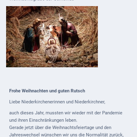
Externe
Behörden
Gottesdienste
Infrastruktur
und
Versorgung
Baumaßnahmen
Abfallentsorgung
Frohe Weihnachten und guten Rutsch
Energieversorgung
Liebe Niederkirchenerinnen und Niederkirchner,
Breitbandausbau/
auch dieses Jahr, mussten wir wieder mit der Pandemie
Telekommunikation
und ihren Einschränkungen leben.
Post
Gerade jetzt über die Weihnachtsfeiertage und den
Jahreswechsel wünschen wir uns die Normalität zurück,