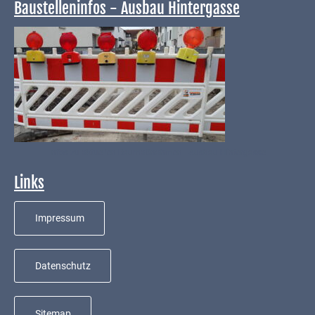
Baustelleninfos - Ausbau Hintergasse
VG
Musikschule
und VHS
Kalender
Wein &
Genuss
Infos zu aktuellen Baumaßnahmen - Ausbau Hintergasse
Fest um
Links
den
Wein
Impressum
Weinprinzessin
Wein- &
Datenschutz
Sektgüter,
Destillerien
Sitemap