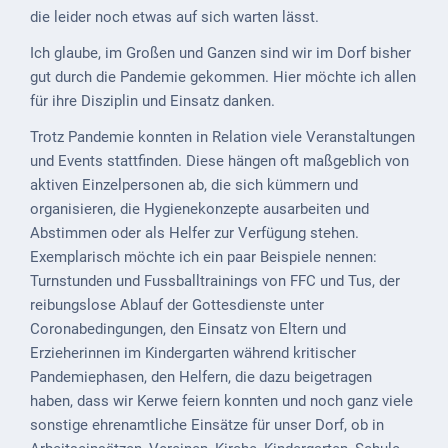
Mobilität
die leider noch etwas auf sich warten lässt.
Wasser-
Ich glaube, im Großen und Ganzen sind wir im Dorf bisher
und
gut durch die Pandemie gekommen. Hier möchte ich allen
Abwasser
für ihre Disziplin und Einsatz danken.
Defibrillatoren
Trotz Pandemie konnten in Relation viele Veranstaltungen
und Events stattfinden. Diese hängen oft maßgeblich von
Katastrophenschutz
aktiven Einzelpersonen ab, die sich kümmern und
organisieren, die Hygienekonzepte ausarbeiten und
Notfallnummern
Abstimmen oder als Helfer zur Verfügung stehen.
Exemplarisch möchte ich ein paar Beispiele nennen:
Suche
Turnstunden und Fussballtrainings von FFC und Tus, der
Niederkirchen
reibungslose Ablauf der Gottesdienste unter
bei
Coronabedingungen, den Einsatz von Eltern und
Social
Erzieherinnen im Kindergarten während kritischer
Media
Pandemiephasen, den Helfern, die dazu beigetragen
haben, dass wir Kerwe feiern konnten und noch ganz viele
Sitemap
sonstige ehrenamtliche Einsätze für unser Dorf, ob in