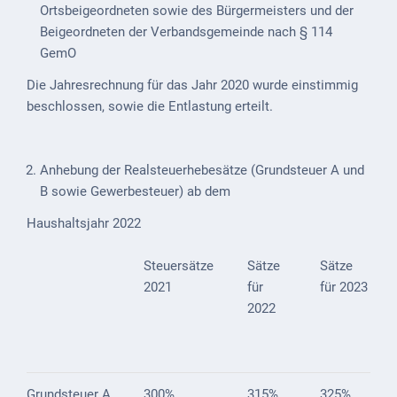
Mobilität
Ortsbeigeordneten sowie des Bürgermeisters und der
Beigeordneten der Verbandsgemeinde nach § 114
Wasser-
GemO
und
Abwasser
Die Jahresrechnung für das Jahr 2020 wurde einstimmig
beschlossen, sowie die Entlastung erteilt.
Defibrillatoren
Katastrophenschutz
Anhebung der Realsteuerhebesätze (Grundsteuer A und
B sowie Gewerbesteuer) ab dem
Notfallnummern
Haushaltsjahr 2022
Suche
Niederkirchen
Steuersätze
Sätze
Sätze
bei
2021
für
für 2023
Social
2022
Media
Sitemap
Grundsteuer A
300%
315%
325%