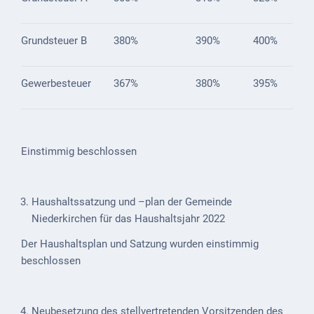
Downloads
Historisches
Grundsteuer B
380%
390%
400%
Bau
Schwesternhaus
Gewerbesteuer
367%
380%
395%
1906
Bürgerhospital
Deidesheim
Einstimmig beschlossen
Akten
ab
Haushaltssatzung und –plan der Gemeinde
1793
Niederkirchen für das Haushaltsjahr 2022
Geplante
Der Haushaltsplan und Satzung wurden einstimmig
Regionalbahn
beschlossen
1907
Teilung
Gemarkungen
Neubesetzung des stellvertretenden Vorsitzenden des