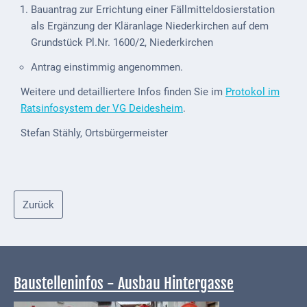
Bauantrag zur Errichtung einer Fällmitteldosierstation
VG
als Ergänzung der Kläranlage Niederkirchen auf dem
Musikschule
Grundstück Pl.Nr. 1600/2, Niederkirchen
und VHS
Antrag einstimmig angenommen.
Kalender
Weitere und detailliertere Infos finden Sie im
Protokol im
Ratsinfosystem der VG Deidesheim
.
Wein &
Genuss
Stefan Stähly, Ortsbürgermeister
Fest um
den
Wein
Zurück
Weinprinzessin
Wein- &
Sektgüter,
Baustelleninfos - Ausbau Hintergasse
Destillerien