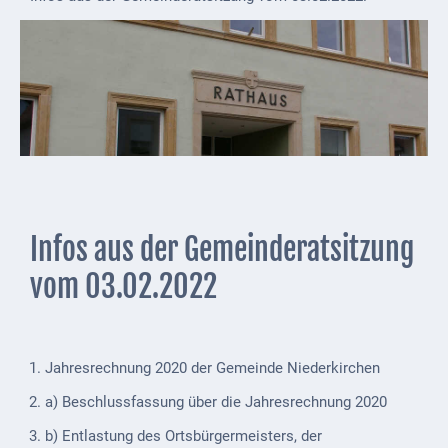
Externe
Behörden
Gottesdienste
Infrastruktur
und
Versorgung
Baumaßnahmen
Infos aus der Gemeinderatsitzung
Abfallentsorgung
vom 03.02.2022
Energieversorgung
Breitbandausbau/
Jahresrechnung 2020 der Gemeinde Niederkirchen
Telekommunikation
a) Beschlussfassung über die Jahresrechnung 2020
Post
b) Entlastung des Ortsbürgermeisters, der