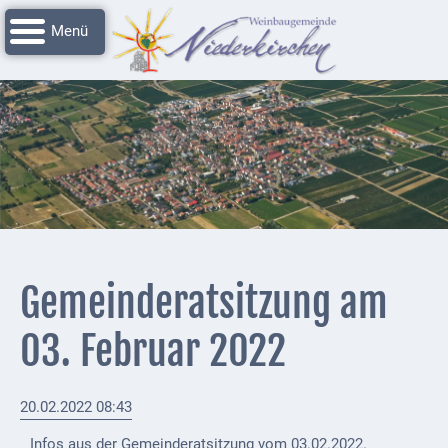
Navigation
Startseite
überspringen
Grussworte
Rathaus
Unser
Niederkirchen
Impressionen
Service
Gemeinderatsitzung am
Nachrichtenarchiv
03. Februar 2022
Verbandsgemeinde
Deidesheim
20.02.2022 08:43
Polizei +
Feuerwehrmeldungen
Infos aus der Gemeinderatsitzung vom 03.02.2022.