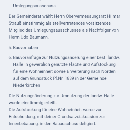
ab
Umlegungsausschuss
1816
Der Gemeinderat wählt Herrn Obervermessungsrat Hilmar
Strauß einstimmig als stellvertretendes vorsitzendes
Schulbilder
Mitglied des Umlegungsausschusses als Nachfolger von
Datenschutz
Herrn Udo Baumann.
Bauvorhaben
Kontakt
Bauvoranfrage zur Nutzungsänderung einer best. landw.
Veranstaltungen
Halle in gewerblich genutzte Fläche und Aufstockung
und Events
für eine Wohneinheit sowie Erweiterung nach Norden
auf dem Grundstück Pl.Nr. 1839 in der Gemeinde
Kultur &
Niederkirchen
Freizeit
Die Nutzungsänderung zur Umnutzung der landw. Halle
Feste
wurde einstimmig erteilt.
feiern
Die Aufstockung für eine Wohneinheit wurde zur
Entscheidung, mit deiner Grundsatzdiskussion zur
Wandern/Nord.Walking
Innenbebauung, in den Bauauschuss deligiert.
Radfahren