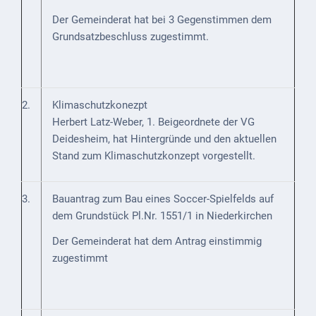
Mobilität
Der Gemeinderat hat bei 3 Gegenstimmen dem
Wasser-
Grundsatzbeschluss zugestimmt.
und
Abwasser
Defibrillatoren
2.
Klimaschutzkonezpt
Herbert Latz-Weber, 1. Beigeordnete der VG
Katastrophenschutz
Deidesheim, hat Hintergründe und den aktuellen
Notfallnummern
Stand zum Klimaschutzkonzept vorgestellt.
Suche
3.
Bauantrag zum Bau eines Soccer-Spielfelds auf
Niederkirchen
dem Grundstück Pl.Nr. 1551/1 in Niederkirchen
bei
Der Gemeinderat hat dem Antrag einstimmig
Social
zugestimmt
Media
Sitemap