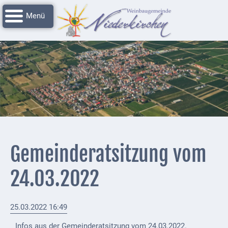
Navigation
Startseite
überspringen
Grussworte
Rathaus
Unser
Niederkirchen
Impressionen
Service
Gemeinderatsitzung vom
Nachrichtenarchiv
24.03.2022
Verbandsgemeinde
Deidesheim
25.03.2022 16:49
Polizei +
Feuerwehrmeldungen
Infos aus der Gemeinderatsitzung vom 24.03.2022.