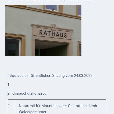
Externe
Behörden
Gottesdienste
Infrastruktur
und
Versorgung
Baumaßnahmen
Abfallentsorgung
Infos aus der öffentlichen Sitzung vom 24.03.2022
Energieversorgung
Breitbandausbau/
Klimaschutzkonzept
Telekommunikation
Post
1.
Naturtrail für Mountainbiker: Gestattung durch
Waldeigentümer