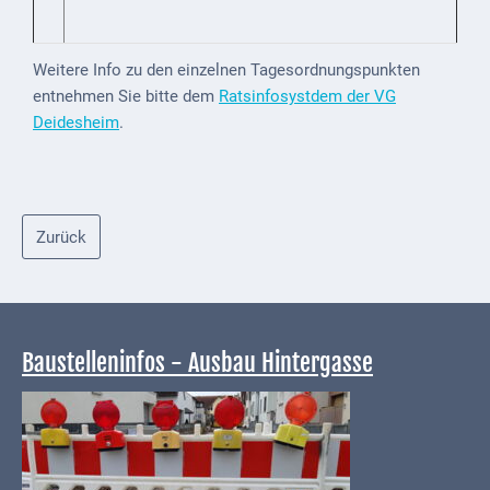
Downloads
Historisches
Weitere Info zu den einzelnen Tagesordnungspunkten
Bau
entnehmen Sie bitte dem
Ratsinfosystdem der VG
Schwesternhaus
Deidesheim
.
1906
Bürgerhospital
Deidesheim
Zurück
Akten
ab
1793
Baustelleninfos - Ausbau Hintergasse
Geplante
Regionalbahn
1907
Teilung
Gemarkungen