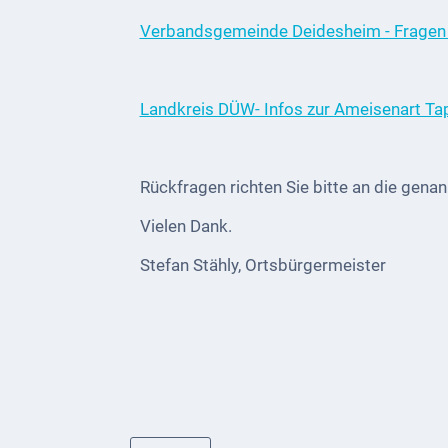
Telekommunikation
Verbandsgemeinde Deidesheim - Fragen
Post
Mobilität
Landkreis DÜW- Infos zur Ameisenart 
Wasser-
und
Rückfragen richten Sie bitte an die gena
Abwasser
Vielen Dank.
Defibrillatoren
Stefan Stähly, Ortsbürgermeister
Katastrophenschutz
Notfallnummern
Suche
Niederkirchen