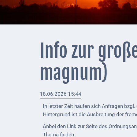
+
Feuerwehrmeldungen
Externe
Behörden
Info zur gro
Gottesdienste
Infrastruktur
magnum)
und
Versorgung
18.06.2026 15:44
Baumaßnahmen
In letzter Zeit häufen sich Anfragen bzgl
Abfallentsorgung
Hintergrund ist die Ausbreitung der fre
Energieversorgung
Anbei den Link zur Seite des Ordnungsa
Breitbandausbau/
Thema finden.