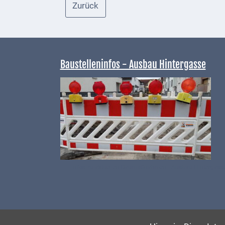
bei
Zurück
Social
Media
Sitemap
Baustelleninfos - Ausbau Hintergasse
Downloads
Historisches
Bau
Schwesternhaus
1906
Bürgerhospital
Infos zu aktuellen Baumaßnahmen - Ausbau Hintergass
Deidesheim
Akten
ab