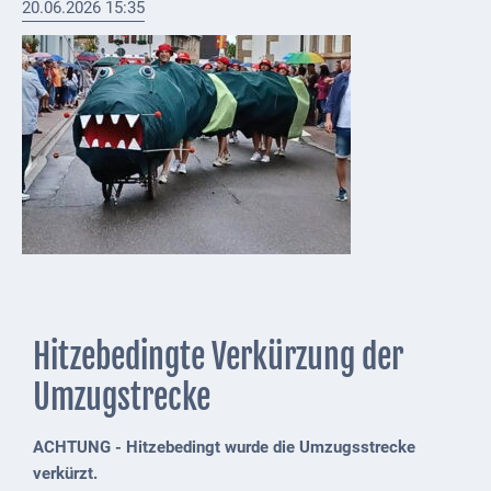
20.06.2026 15:35
Externe
Behörden
Gottesdienste
Infrastruktur
und
Versorgung
Baumaßnahmen
Abfallentsorgung
Energieversorgung
Hitzebedingte Verkürzung der
Breitbandausbau/
Umzugstrecke
Telekommunikation
ACHTUNG - Hitzebedingt wurde die Umzugsstrecke
Post
verkürzt.