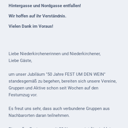
Mobilität
Hintergasse und Nordgasse entfallen!
Wasser-
Wir hoffen auf ihr Verständnis.
und
Vielen Dank im Voraus!
Abwasser
Defibrillatoren
Katastrophenschutz
Liebe Niederkirchenerinnen und Niederkirchener,
Liebe Gäste,
Notfallnummern
Suche
um unser Jubiläum "50 Jahre FEST UM DEN WEIN"
standesgemäß zu begehen, bereiten sich unsere Vereine,
Niederkirchen
Gruppen und Aktive schon seit Wochen auf den
bei
Festumzug vor.
Social
Media
Es freut uns sehr, dass auch verbundene Gruppen aus
Nachbarorten daran teilnehmen.
Sitemap