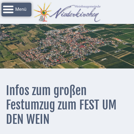
Navigation
Startseite
überspringen
Grussworte
Rathaus
Unser
Niederkirchen
Impressionen
Service
Infos zum großen
Nachrichtenarchiv
Festumzug zum FEST UM
Verbandsgemeinde
Deidesheim
DEN WEIN
Polizei +
Feuerwehrmeldungen