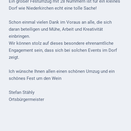
Ein großer Festumzug mit 28 Nummern ist für ein kleines
Downloads
Dorf wie Niederkirchen echt eine tolle Sache!
Historisches
Schon einmal vielen Dank im Voraus an alle, die sich
Bau
daran beteiligen und Mühe, Arbeit und Kreativität
Schwesternhaus
einbringen.
1906
Wir können stolz auf dieses besondere ehrenamtliche
Engagement sein, dass sich bei solchen Events im Dorf
Bürgerhospital
zeigt.
Deidesheim
Akten
Ich wünsche Ihnen allen einen schönen Umzug und ein
ab
schönes Fest um den Wein
1793
Stefan Stähly
Geplante
Ortsbürgermeister
Regionalbahn
1907
Teilung
Gemarkungen