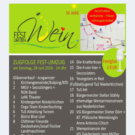
ab
1816
Schulbilder
Datenschutz
Kontakt
Veranstaltungen
und Events
Kultur &
Freizeit
Feste
feiern
Wandern/Nord.Walking
Radfahren