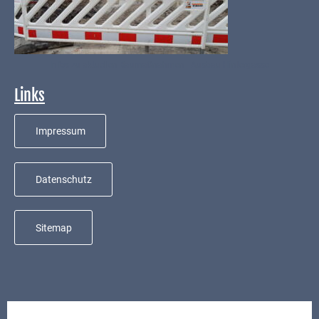
Kindergarten
Allgemeine
Infos
Infos zu aktuellen Baumaßnahmen - Ausbau Hintergasse
Elternausschuss
Links
Impressum
Datenschutz
Sitemap