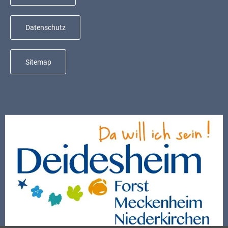
Kindergarten
Allgemeine
Datenschutz
Infos
Elternausschuss
Sitemap