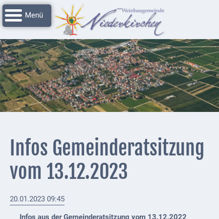
Navigation
Startseite
überspringen
Grussworte
Rathaus
Unser
Niederkirchen
Impressionen
Service
Infos Gemeinderatsitzung
Nachrichtenarchiv
vom 13.12.2023
Verbandsgemeinde
Deidesheim
20.01.2023 09:45
Polizei +
Feuerwehrmeldungen
Infos aus der Gemeinderatsitzung vom 13.12.2022