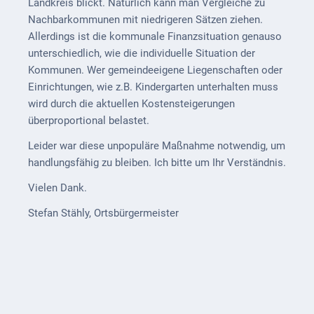
Landkreis blickt. Natürlich kann man Vergleiche zu
Nachbarkommunen mit niedrigeren Sätzen ziehen.
VG
Allerdings ist die kommunale Finanzsituation genauso
Musikschule
unterschiedlich, wie die individuelle Situation der
und VHS
Kommunen. Wer gemeindeeigene Liegenschaften oder
Einrichtungen, wie z.B. Kindergarten unterhalten muss
Kalender
wird durch die aktuellen Kostensteigerungen
Wein &
überproportional belastet.
Genuss
Leider war diese unpopuläre Maßnahme notwendig, um
Fest um
handlungsfähig zu bleiben. Ich bitte um Ihr Verständnis.
den
Vielen Dank.
Wein
Stefan Stähly, Ortsbürgermeister
Weinprinzessin
Wein- &
Sektgüter,
Destillerien