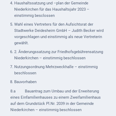
Mobilität
Haushaltssatzung und –plan der Gemeinde
Niederkirchen für das Haushaltsjahr 2023 –
Wasser-
einstimmig besclossen
und
Wahl eines Vertreters für den Aufsichtsrat der
Abwasser
Stadtwerke Deidesheim GmbH – Judith Becker wird
Defibrillatoren
vorgeschlagen und einstimmig als neue Vertreterin
gewählt.
Katastrophenschutz
2. Änderungssatzung zur Friedhofsgebührensatzung
Notfallnummern
Niederkirchen – einstimmig beschlossen
Nutzungsordnung Mehrzweckhalle – einstimmig
Suche
beschlossen
Niederkirchen
Bauvorhaben
bei
Social
8.a Bauantrag zum Umbau und der Erweiterung
Media
eines Einfamilienhauses zu einem Zweifamilienhaus
auf dem Grundstück Pl.Nr. 2039 in der Gemeinde
Sitemap
Niederkirchen – einstimmig beschlossen