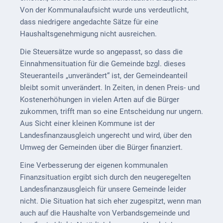
ab
Von der Kommunalaufsicht wurde uns verdeutlicht,
1816
dass niedrigere angedachte Sätze für eine
Haushaltsgenehmigung nicht ausreichen.
Schulbilder
Die Steuersätze wurde so angepasst, so dass die
Datenschutz
Einnahmensituation für die Gemeinde bzgl. dieses
Steueranteils „unverändert“ ist, der Gemeindeanteil
Kontakt
bleibt somit unverändert. In Zeiten, in denen Preis- und
Kostenerhöhungen in vielen Arten auf die Bürger
Veranstaltungen
zukommen, trifft man so eine Entscheidung nur ungern.
und Events
Aus Sicht einer kleinen Kommune ist der
Landesfinanzausgleich ungerecht und wird, über den
Kultur &
Umweg der Gemeinden über die Bürger finanziert.
Freizeit
Eine Verbesserung der eigenen kommunalen
Feste
Finanzsituation ergibt sich durch den neugeregelten
feiern
Landesfinanzausgleich für unsere Gemeinde leider
Wandern/Nord.Walking
nicht. Die Situation hat sich eher zugespitzt, wenn man
auch auf die Haushalte von Verbandsgemeinde und
Radfahren