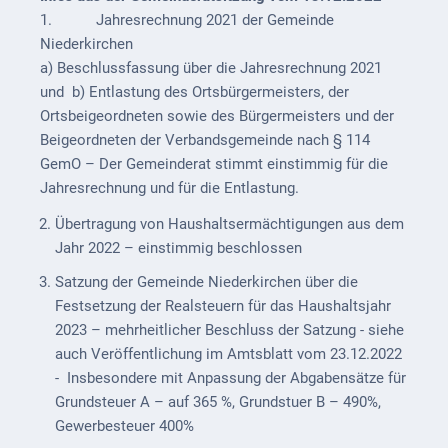
1. Jahresrechnung 2021 der Gemeinde
Externe
Niederkirchen
Behörden
a) Beschlussfassung über die Jahresrechnung 2021
und b) Entlastung des Ortsbürgermeisters, der
Gottesdienste
Ortsbeigeordneten sowie des Bürgermeisters und der
Infrastruktur
Beigeordneten der Verbandsgemeinde nach § 114
und
GemO – Der Gemeinderat stimmt einstimmig für die
Versorgung
Jahresrechnung und für die Entlastung.
Übertragung von Haushaltsermächtigungen aus dem
Baumaßnahmen
Jahr 2022 – einstimmig beschlossen
Abfallentsorgung
Satzung der Gemeinde Niederkirchen über die
Festsetzung der Realsteuern für das Haushaltsjahr
Energieversorgung
2023 – mehrheitlicher Beschluss der Satzung - siehe
Breitbandausbau/
auch Veröffentlichung im Amtsblatt vom 23.12.2022
Telekommunikation
- Insbesondere mit Anpassung der Abgabensätze für
Grundsteuer A – auf 365 %, Grundstuer B – 490%,
Post
Gewerbesteuer 400%