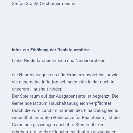
Downloads
Stefan Stähly, Ortsbürgermeister
Historisches
Bau
Schwesternhaus
1906
Infos zur Erhöhung der Realsteuersätze
Bürgerhospital
Deidesheim
Liebe Niederkirchenerinnen und Niederkirchener,
Akten
die Neuregelungen des Länderfinanzausgleichs, sowie
ab
die allgemeine Inflation schlagen sich leider auch in
1793
unserem Haushalt nieder.
Der Spielraum auf der Ausgabenseite ist begrenzt. Die
Geplante
Gemeinde ist zum Haushaltsausgleich verpflichtet.
Regionalbahn
Durch die vom Land im Rahmen des Finanzausgleichs
1907
wesentlich erhöhten Hebesätze für Realsteuern, ist die
Teilung
Gemeinde gezwungen auch ihre Steuersätze zu
Gemarkungen
erhöhen, um so ihre Einnahmensituation anzupassen.