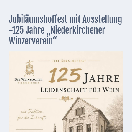
Downloads
Historisches
Jubiläumshoffest mit Ausstellung
Bau
-125 Jahre „Niederkirchener
Schwesternhaus
Winzerverein“
1906
Bürgerhospital
Deidesheim
Akten
ab
1793
Geplante
Regionalbahn
1907
Teilung
Gemarkungen