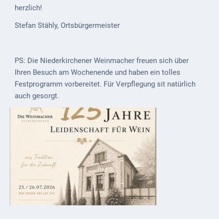
Mobilität
herzlich!
Wasser-
Stefan Stähly, Ortsbürgermeister
und
Abwasser
PS: Die Niederkirchener Weinmacher freuen sich über
Defibrillatoren
Ihren Besuch am Wochenende und haben ein tolles
Festprogramm vorbereitet. Für Verpflegung sit natürlich
Katastrophenschutz
auch gesorgt.
Notfallnummern
Suche
Niederkirchen
bei
Social
Media
Sitemap