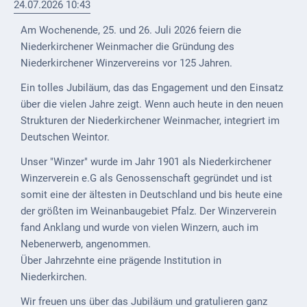
24.07.2026 10:43
Externe
Am Wochenende, 25. und 26. Juli 2026 feiern die
Behörden
Niederkirchener Weinmacher die Gründung des
Niederkirchener Winzervereins vor 125 Jahren.
Gottesdienste
Ein tolles Jubiläum, das das Engagement und den Einsatz
Infrastruktur
über die vielen Jahre zeigt. Wenn auch heute in den neuen
und
Strukturen der Niederkirchener Weinmacher, integriert im
Versorgung
Deutschen Weintor.
Baumaßnahmen
Unser "Winzer" wurde im Jahr 1901 als Niederkirchener
Winzerverein e.G als Genossenschaft gegründet und ist
Abfallentsorgung
somit eine der ältesten in Deutschland und bis heute eine
Energieversorgung
der größten im Weinanbaugebiet Pfalz. Der Winzerverein
fand Anklang und wurde von vielen Winzern, auch im
Breitbandausbau/
Nebenerwerb, angenommen.
Telekommunikation
Über Jahrzehnte eine prägende Institution in
Niederkirchen.
Post
Wir freuen uns über das Jubiläum und gratulieren ganz