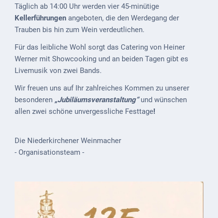
Täglich ab 14:00 Uhr werden vier 45-minütige
VG
Kellerführungen
angeboten, die den Werdegang der
Musikschule
Trauben bis hin zum Wein verdeutlichen.
und VHS
Für das leibliche Wohl sorgt das Catering von Heiner
Werner mit Showcooking und an beiden Tagen gibt es
Kalender
Livemusik von zwei Bands.
Wein &
Wir freuen uns auf Ihr zahlreiches Kommen zu unserer
Genuss
besonderen
„Jubiläumsveranstaltung“
und wünschen
allen zwei schöne unvergessliche Festtage
!
Fest um
den
Wein
Die Niederkirchener Weinmacher
- Organisationsteam -
Weinprinzessin
Wein- &
Sektgüter,
Destillerien