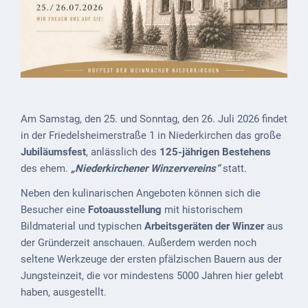
ab
1816
Schulbilder
Datenschutz
Kontakt
Am Samstag, den 25. und Sonntag, den 26. Juli 2026 findet
in der Friedelsheimerstraße 1 in Niederkirchen das große
Veranstaltungen
Jubiläumsfest
, anlässlich
des
125-jährigen Bestehens
und Events
des ehem.
„Niederkirchener Winzervereins“
statt.
Kultur &
Neben den kulinarischen Angeboten können sich die
Freizeit
Besucher eine
Fotoausstellung
mit historischem
Bildmaterial und typischen
Arbeitsgeräten der Winzer
aus
Feste
der Gründerzeit anschauen. Außerdem werden noch
feiern
seltene Werkzeuge der ersten pfälzischen Bauern aus der
Jungsteinzeit, die vor mindestens 5000 Jahren hier gelebt
Wandern/Nord.Walking
haben, ausgestellt.
Radfahren