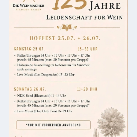
Gastronomie
und
Caterer
Unterkünfte
Ferienwohnungen
Wohnmobilstellplatz
Betriebe &
Dienstleister
Handel &
Handwerk
Dienstleister
Vereine &
Institutionen