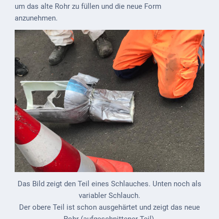
um das alte Rohr zu füllen und die neue Form
anzunehmen.
VG
Musikschule
und VHS
Kalender
Wein &
Genuss
Fest um
den
Wein
Weinprinzessin
Wein- &
Das Bild zeigt den Teil eines Schlauches. Unten noch als
Sektgüter,
variabler Schlauch.
Destillerien
Der obere Teil ist schon ausgehärtet und zeigt das neue
Rohr (aufgeschnittener Teil).