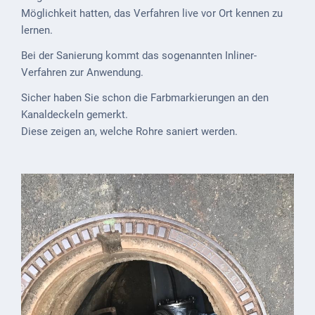
Downloads
Möglichkeit hatten, das Verfahren live vor Ort kennen zu
lernen.
Historisches
Bei der Sanierung kommt das sogenannten Inliner-
Bau
Verfahren zur Anwendung.
Schwesternhaus
1906
Sicher haben Sie schon die Farbmarkierungen an den
Kanaldeckeln gemerkt.
Bürgerhospital
Diese zeigen an, welche Rohre saniert werden.
Deidesheim
Akten
ab
1793
Geplante
Regionalbahn
1907
Teilung
Gemarkungen