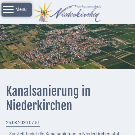
Navigation
Startseite
überspringen
Grussworte
Rathaus
Unser
Niederkirchen
Impressionen
Service
Kanalsanierung in
Nachrichtenarchiv
Niederkirchen
Verbandsgemeinde
Deidesheim
25.08.2020 07:51
Polizei +
Feuerwehrmeldungen
Zur Zeit findet die Kanalsanierung in Niederkirchen statt.