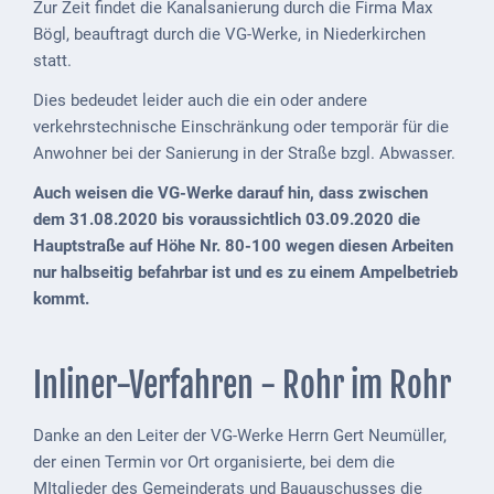
Mobilität
Zur Zeit findet die Kanalsanierung durch die Firma Max
Bögl, beauftragt durch die VG-Werke, in Niederkirchen
Wasser-
statt.
und
Dies bedeudet leider auch die ein oder andere
Abwasser
verkehrstechnische Einschränkung oder temporär für die
Defibrillatoren
Anwohner bei der Sanierung in der Straße bzgl. Abwasser.
Auch weisen die VG-Werke darauf hin, dass zwischen
Katastrophenschutz
dem 31.08.2020 bis voraussichtlich 03.09.2020 die
Notfallnummern
Hauptstraße auf Höhe Nr. 80-100 wegen diesen Arbeiten
nur halbseitig befahrbar ist und es zu einem Ampelbetrieb
Suche
kommt.
Niederkirchen
bei
Inliner-Verfahren - Rohr im Rohr
Social
Media
Danke an den Leiter der VG-Werke Herrn Gert Neumüller,
Sitemap
der einen Termin vor Ort organisierte, bei dem die
MItglieder des Gemeinderats und Bauauschusses die