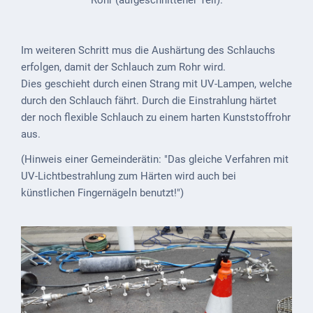
Gastronomie
und
Caterer
Im weiteren Schritt mus die Aushärtung des Schlauchs
Unterkünfte
erfolgen, damit der Schlauch zum Rohr wird.
Dies geschieht durch einen Strang mit UV-Lampen, welche
Ferienwohnungen
durch den Schlauch fährt. Durch die Einstrahlung härtet
der noch flexible Schlauch zu einem harten Kunststoffrohr
Wohnmobilstellplatz
aus.
Betriebe &
(Hinweis einer Gemeinderätin: "Das gleiche Verfahren mit
Dienstleister
UV-Lichtbestrahlung zum Härten wird auch bei
künstlichen Fingernägeln benutzt!")
Handel &
Handwerk
Dienstleister
Vereine &
Institutionen