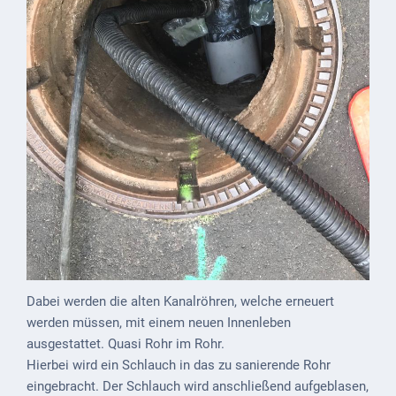
ab
1816
Schulbilder
Datenschutz
Kontakt
Veranstaltungen
und Events
Kultur &
Freizeit
Feste
Dabei werden die alten Kanalröhren, welche erneuert
feiern
werden müssen, mit einem neuen Innenleben
ausgestattet. Quasi Rohr im Rohr.
Wandern/Nord.Walking
Hierbei wird ein Schlauch in das zu sanierende Rohr
eingebracht. Der Schlauch wird anschließend aufgeblasen,
Radfahren