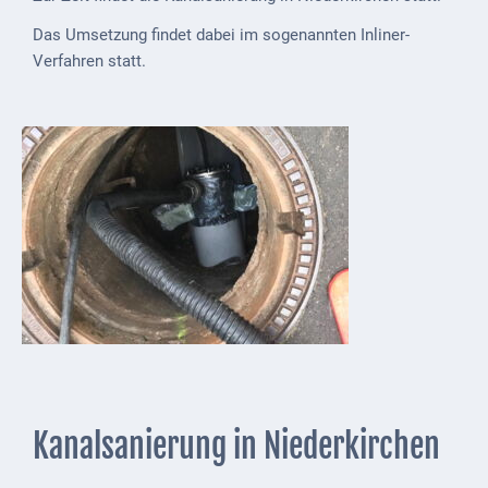
Externe
Das Umsetzung findet dabei im sogenannten Inliner-
Behörden
Verfahren statt.
Gottesdienste
Infrastruktur
und
Versorgung
Baumaßnahmen
Abfallentsorgung
Energieversorgung
Breitbandausbau/
Telekommunikation
Kanalsanierung in Niederkirchen
Post