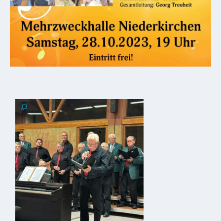
Downloads
Historisches
Bau
Schwesternhaus
1906
Bürgerhospital
Deidesheim
Akten
ab
1793
Geplante
Regionalbahn
1907
Teilung
Gemarkungen