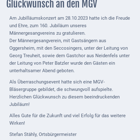
Glückwunsch an den MGV
Externe
Behörden
Am Jubilläumskonzert am 28.10.2023 hatte ich die Freude
und Ehre, zum 160. Jubiläum unseres
Gottesdienste
Männergesangvereins zu gratulieren.
Der Männergesangverein, mit Gastsängern aus
Infrastruktur
Oggersheim, mit den Seccosingers, unter der Leitung von
und
Georg Treuheit, sowie dem Gastchor aus Neidenfels unter
Versorgung
der Leitung von Peter Batzler wurde den Gästen ein
Baumaßnahmen
unterhaltsamer Abend geboten.
Als Überraschungsevent hatte sich eine MGV-
Abfallentsorgung
Bläsergruppe gebildet, die schwungvoll aufspielte.
Energieversorgung
Herzlichen Glückwunsch zu diesem beeindruckenden
Jubiläum!
Breitbandausbau/
Alles Gute für die Zukunft und viel Erfolg für das weitere
Telekommunikation
Wirken!
Post
Stefan Stähly, Ortsbürgermeister