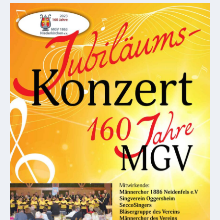
Mobilität
Wasser-
und
Abwasser
Defibrillatoren
Katastrophenschutz
Notfallnummern
Suche
Niederkirchen
bei
Social
Media
Sitemap