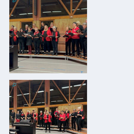
Gastronomie
und
Caterer
Unterkünfte
Ferienwohnungen
Wohnmobilstellplatz
Betriebe &
Dienstleister
Handel &
Handwerk
Dienstleister
Vereine &
Institutionen