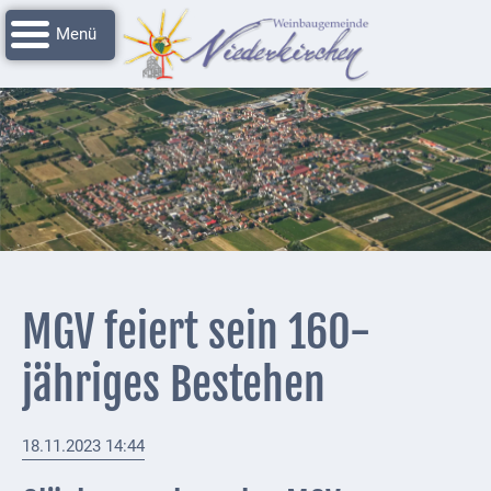
Navigation
Startseite
überspringen
Grussworte
Rathaus
Unser
Niederkirchen
Impressionen
Service
MGV feiert sein 160-
Nachrichtenarchiv
jähriges Bestehen
Verbandsgemeinde
Deidesheim
18.11.2023 14:44
Polizei +
Feuerwehrmeldungen