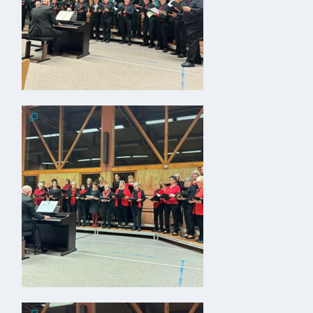
VG
Musikschule
und VHS
Kalender
Wein &
Genuss
Fest um
den
Wein
Weinprinzessin
Wein- &
Sektgüter,
Destillerien