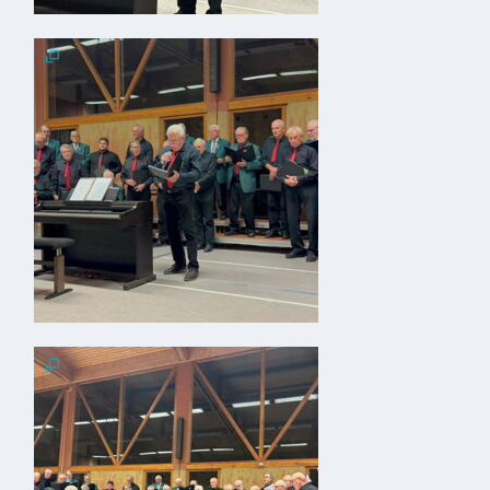
ab
1816
Schulbilder
Datenschutz
Kontakt
Veranstaltungen
und Events
Kultur &
Freizeit
Feste
feiern
Wandern/Nord.Walking
Radfahren