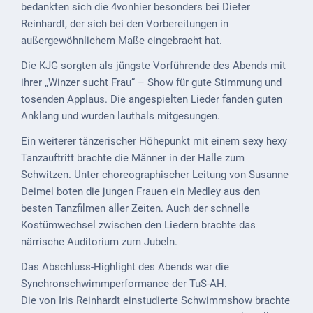
Kindergarten
bedankten sich die 4vonhier besonders bei Dieter
Reinhardt, der sich bei den Vorbereitungen in
Allgemeine
außergewöhnlichem Maße eingebracht hat.
Infos
Die KJG sorgten als jüngste Vorführende des Abends mit
Elternausschuss
ihrer „Winzer sucht Frau“ – Show für gute Stimmung und
tosenden Applaus. Die angespielten Lieder fanden guten
Anklang und wurden lauthals mitgesungen.
Ein weiterer tänzerischer Höhepunkt mit einem sexy hexy
Tanzauftritt brachte die Männer in der Halle zum
Schwitzen. Unter choreographischer Leitung von Susanne
Deimel boten die jungen Frauen ein Medley aus den
besten Tanzfilmen aller Zeiten. Auch der schnelle
Kostümwechsel zwischen den Liedern brachte das
närrische Auditorium zum Jubeln.
Das Abschluss-Highlight des Abends war die
Synchronschwimmperformance der TuS-AH.
Die von Iris Reinhardt einstudierte Schwimmshow brachte