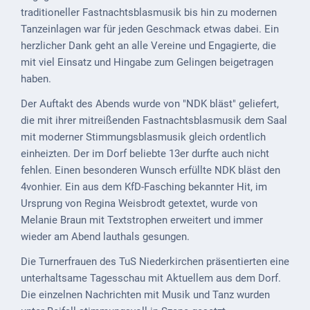
Mobilität
traditioneller Fastnachtsblasmusik bis hin zu modernen
Tanzeinlagen war für jeden Geschmack etwas dabei. Ein
Wasser-
herzlicher Dank geht an alle Vereine und Engagierte, die
und
mit viel Einsatz und Hingabe zum Gelingen beigetragen
Abwasser
haben.
Defibrillatoren
Der Auftakt des Abends wurde von "NDK bläst" geliefert,
die mit ihrer mitreißenden Fastnachtsblasmusik dem Saal
Katastrophenschutz
mit moderner Stimmungsblasmusik gleich ordentlich
Notfallnummern
einheizten. Der im Dorf beliebte 13er durfte auch nicht
fehlen. Einen besonderen Wunsch erfüllte NDK bläst den
Suche
4vonhier. Ein aus dem KfD-Fasching bekannter Hit, im
Ursprung von Regina Weisbrodt getextet, wurde von
Niederkirchen
Melanie Braun mit Textstrophen erweitert und immer
bei
wieder am Abend lauthals gesungen.
Social
Media
Die Turnerfrauen des TuS Niederkirchen präsentierten eine
unterhaltsame Tagesschau mit Aktuellem aus dem Dorf.
Sitemap
Die einzelnen Nachrichten mit Musik und Tanz wurden