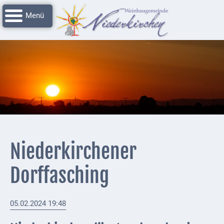
Navigation
Startseite
überspringen
Grussworte
Rathaus
Unser
Niederkirchen
Impressionen
Service
Niederkirchener
Nachrichtenarchiv
Dorffasching
Verbandsgemeinde
Deidesheim
05.02.2024 19:48
Polizei +
Feuerwehrmeldungen