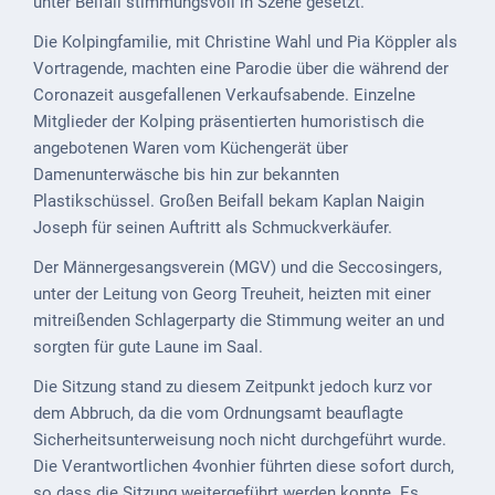
unter Beifall stimmungsvoll in Szene gesetzt.
Downloads
Die Kolpingfamilie, mit Christine Wahl und Pia Köppler als
Historisches
Vortragende, machten eine Parodie über die während der
Coronazeit ausgefallenen Verkaufsabende. Einzelne
Bau
Mitglieder der Kolping präsentierten humoristisch die
Schwesternhaus
angebotenen Waren vom Küchengerät über
1906
Damenunterwäsche bis hin zur bekannten
Bürgerhospital
Plastikschüssel. Großen Beifall bekam Kaplan Naigin
Deidesheim
Joseph für seinen Auftritt als Schmuckverkäufer.
Akten
Der Männergesangsverein (MGV) und die Seccosingers,
ab
unter der Leitung von Georg Treuheit, heizten mit einer
1793
mitreißenden Schlagerparty die Stimmung weiter an und
sorgten für gute Laune im Saal.
Geplante
Die Sitzung stand zu diesem Zeitpunkt jedoch kurz vor
Regionalbahn
dem Abbruch, da die vom Ordnungsamt beauflagte
1907
Sicherheitsunterweisung noch nicht durchgeführt wurde.
Teilung
Die Verantwortlichen 4vonhier führten diese sofort durch,
Gemarkungen
so dass die Sitzung weitergeführt werden konnte. Es