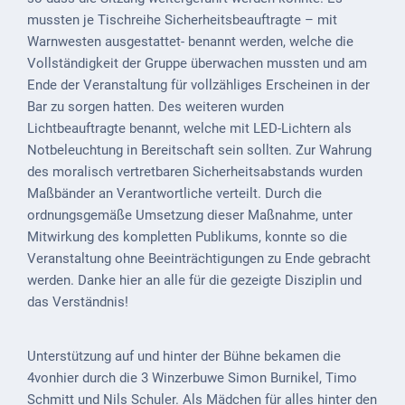
ab
mussten je Tischreihe Sicherheitsbeauftragte – mit
1816
Warnwesten ausgestattet- benannt werden, welche die
Vollständigkeit der Gruppe überwachen mussten und am
Schulbilder
Ende der Veranstaltung für vollzähliges Erscheinen in der
Bar zu sorgen hatten. Des weiteren wurden
Datenschutz
Lichtbeauftragte benannt, welche mit LED-Lichtern als
Notbeleuchtung in Bereitschaft sein sollten. Zur Wahrung
Kontakt
des moralisch vertretbaren Sicherheitsabstands wurden
Veranstaltungen
Maßbänder an Verantwortliche verteilt. Durch die
und Events
ordnungsgemäße Umsetzung dieser Maßnahme, unter
Mitwirkung des kompletten Publikums, konnte so die
Kultur &
Veranstaltung ohne Beeinträchtigungen zu Ende gebracht
Freizeit
werden. Danke hier an alle für die gezeigte Disziplin und
das Verständnis!
Feste
feiern
Unterstützung auf und hinter der Bühne bekamen die
Wandern/Nord.Walking
4vonhier durch die 3 Winzerbuwe Simon Burnikel, Timo
Schmitt und Nils Schuler. Als Mädchen für alles hinter den
Radfahren