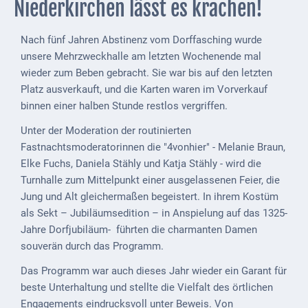
Niederkirchen lässt es krachen!
Externe
Behörden
Nach fünf Jahren Abstinenz vom Dorffasching wurde
unsere Mehrzweckhalle am letzten Wochenende mal
Gottesdienste
wieder zum Beben gebracht. Sie war bis auf den letzten
Platz ausverkauft, und die Karten waren im Vorverkauf
Infrastruktur
binnen einer halben Stunde restlos vergriffen.
und
Versorgung
Unter der Moderation der routinierten
Fastnachtsmoderatorinnen die "4vonhier" - Melanie Braun,
Baumaßnahmen
Elke Fuchs, Daniela Stähly und Katja Stähly - wird die
Turnhalle zum Mittelpunkt einer ausgelassenen Feier, die
Abfallentsorgung
Jung und Alt gleichermaßen begeistert. In ihrem Kostüm
Energieversorgung
als Sekt – Jubiläumsedition – in Anspielung auf das 1325-
Jahre Dorfjubiläum- führten die charmanten Damen
Breitbandausbau/
souverän durch das Programm.
Telekommunikation
Das Programm war auch dieses Jahr wieder ein Garant für
Post
beste Unterhaltung und stellte die Vielfalt des örtlichen
Engagements eindrucksvoll unter Beweis. Von