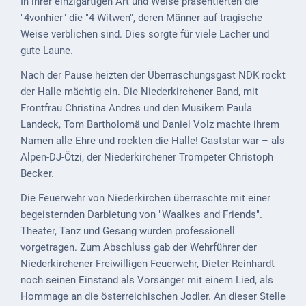
In ihrer einzigartigen Art und Weise präsentierten die
Gastronomie
"4vonhier" die "4 Witwen", deren Männer auf tragische
und
Weise verblichen sind. Dies sorgte für viele Lacher und
Caterer
gute Laune.
Unterkünfte
Nach der Pause heizten der Überraschungsgast NDK rockt
Ferienwohnungen
der Halle mächtig ein. Die Niederkirchener Band, mit
Frontfrau Christina Andres und den Musikern Paula
Wohnmobilstellplatz
Landeck, Tom Bartholomä und Daniel Volz machte ihrem
Namen alle Ehre und rockten die Halle! Gaststar war – als
Betriebe &
Alpen-DJ-Ötzi, der Niederkirchener Trompeter Christoph
Dienstleister
Becker.
Handel &
Die Feuerwehr von Niederkirchen überraschte mit einer
Handwerk
begeisternden Darbietung von "Waalkes and Friends".
Theater, Tanz und Gesang wurden professionell
Dienstleister
vorgetragen. Zum Abschluss gab der Wehrführer der
Vereine &
Niederkirchener Freiwilligen Feuerwehr, Dieter Reinhardt
Institutionen
noch seinen Einstand als Vorsänger mit einem Lied, als
Hommage an die österreichischen Jodler. An dieser Stelle