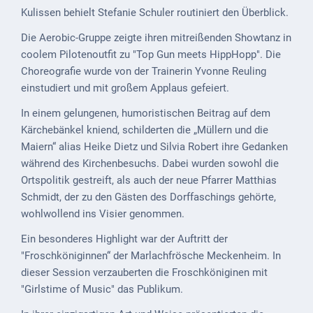
Kulissen behielt Stefanie Schuler routiniert den Überblick.
VG
Die Aerobic-Gruppe zeigte ihren mitreißenden Showtanz in
Musikschule
coolem Pilotenoutfit zu "Top Gun meets HippHopp". Die
und VHS
Choreografie wurde von der Trainerin Yvonne Reuling
Kalender
einstudiert und mit großem Applaus gefeiert.
In einem gelungenen, humoristischen Beitrag auf dem
Wein &
Kärchebänkel kniend, schilderten die „Müllern und die
Genuss
Maiern“ alias Heike Dietz und Silvia Robert ihre Gedanken
Fest um
während des Kirchenbesuchs. Dabei wurden sowohl die
den
Ortspolitik gestreift, als auch der neue Pfarrer Matthias
Wein
Schmidt, der zu den Gästen des Dorffaschings gehörte,
wohlwollend ins Visier genommen.
Weinprinzessin
Ein besonderes Highlight war der Auftritt der
Wein- &
"Froschköniginnen“ der Marlachfrösche Meckenheim. In
Sektgüter,
dieser Session verzauberten die Froschköniginen mit
Destillerien
"Girlstime of Music" das Publikum.