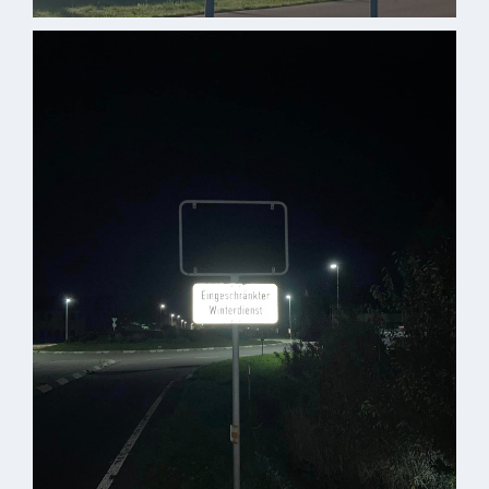
Downloads
Historisches
Bau
Schwesternhaus
1906
Bürgerhospital
Deidesheim
Akten
ab
1793
Geplante
Regionalbahn
1907
Teilung
Gemarkungen