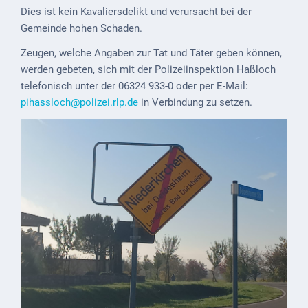
Mobilität
Dies ist kein Kavaliersdelikt und verursacht bei der
Gemeinde hohen Schaden.
Wasser-
und
Zeugen, welche Angaben zur Tat und Täter geben können,
Abwasser
werden gebeten, sich mit der Polizeiinspektion Haßloch
telefonisch unter der 06324 933-0 oder per E-Mail:
Defibrillatoren
pihassloch@polizei.rlp.de
in Verbindung zu setzen.
Katastrophenschutz
Notfallnummern
Suche
Niederkirchen
bei
Social
Media
Sitemap