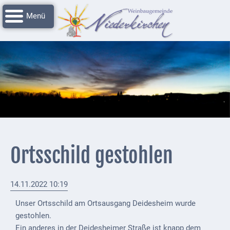
Navigation
Startseite
überspringen
Grussworte
Rathaus
Unser
Niederkirchen
Impressionen
Service
Ortsschild gestohlen
Nachrichtenarchiv
Verbandsgemeinde
14.11.2022 10:19
Deidesheim
Unser Ortsschild am Ortsausgang Deidesheim wurde
Polizei +
gestohlen.
Feuerwehrmeldungen
Ein anderes in der Deidesheimer Straße ist knapp dem