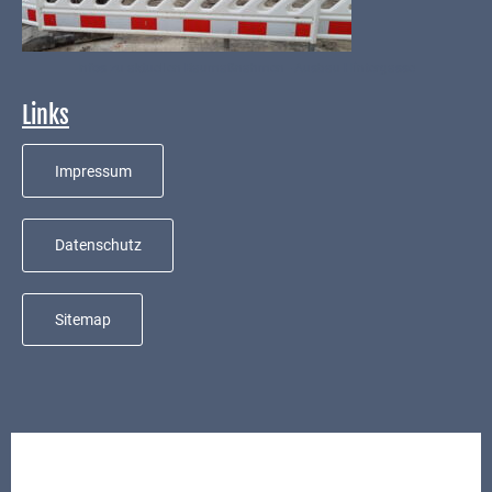
VG
Musikschule
Infos zu aktuellen Baumaßnahmen - Ausbau Hintergasse
und VHS
Links
Kalender
Impressum
Wein &
Genuss
Datenschutz
Fest um
den
Wein
Sitemap
Weinprinzessin
Wein- &
Sektgüter,
Destillerien