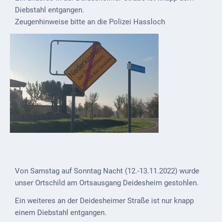
Diebstahl entgangen.
Externe
Zeugenhinweise bitte an die Polizei Hassloch
Behörden
Gottesdienste
Infrastruktur
und
Versorgung
Baumaßnahmen
Abfallentsorgung
Energieversorgung
Von Samstag auf Sonntag Nacht (12.-13.11.2022) wurde
Breitbandausbau/
unser Ortschild am Ortsausgang Deidesheim gestohlen.
Telekommunikation
Ein weiteres an der Deidesheimer Straße ist nur knapp
Post
einem Diebstahl entgangen.