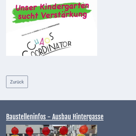
Externe
Behörden
Gottesdienste
Infrastruktur
und
Versorgung
Baumaßnahmen
Abfallentsorgung
Zurück
Energieversorgung
Breitbandausbau/
Telekommunikation
Baustelleninfos - Ausbau Hintergasse
Post