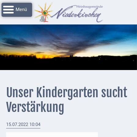
Navigation
Startseite
überspringen
Grussworte
Rathaus
Unser
Niederkirchen
Impressionen
Service
Unser Kindergarten sucht
Nachrichtenarchiv
Verstärkung
Verbandsgemeinde
Deidesheim
15.07.2022 10:04
Polizei +
Feuerwehrmeldungen