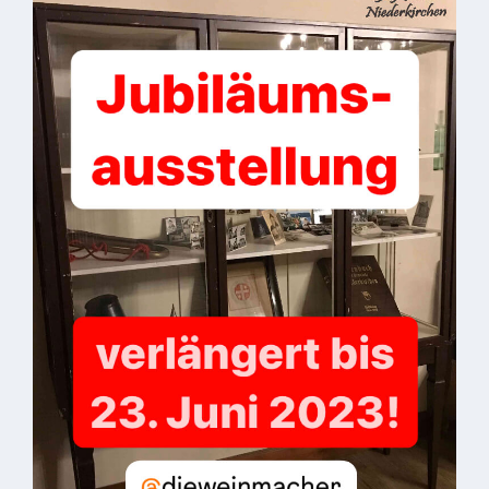
Gastronomie
und
Caterer
Unterkünfte
Ferienwohnungen
Wohnmobilstellplatz
Betriebe &
Dienstleister
Handel &
Handwerk
Dienstleister
Vereine &
Institutionen