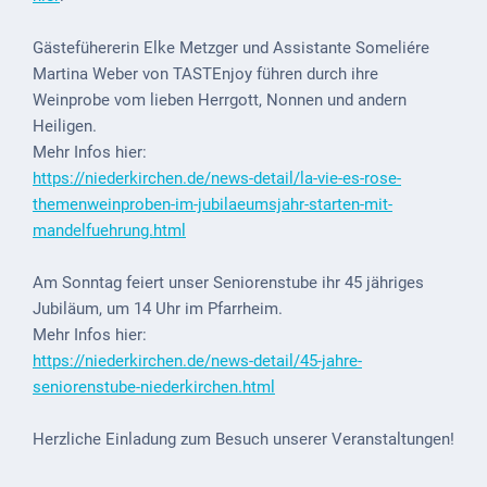
Mobilität
Gästefühererin
Elke Metzger
und Assistante Someliére
Wasser-
Martina Weber
von
TASTEnjoy
führen durch ihre
und
Weinprobe vom lieben Herrgott, Nonnen und andern
Abwasser
Heiligen.
Defibrillatoren
Mehr Infos
hier
:
https://niederkirchen.de/news-detail/la-vie-es-rose-
Katastrophenschutz
themenweinproben-im-jubilaeumsjahr-starten-mit-
mandelfuehrung.html
Notfallnummern
Suche
Am Sonntag feiert unser Seniorenstube ihr 45 jähriges
Jubiläum, um 14 Uhr im Pfarrheim.
Niederkirchen
Mehr Infos hier:
bei
https://niederkirchen.de/news-detail/45-jahre-
Social
seniorenstube-niederkirchen.html
Media
Herzliche Einladung zum Besuch unserer Veranstaltungen!
Sitemap