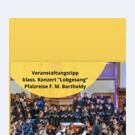
ab
1816
Schulbilder
Datenschutz
Kontakt
Veranstaltungen
und Events
Kultur &
Freizeit
Feste
feiern
Wandern/Nord.Walking
Radfahren