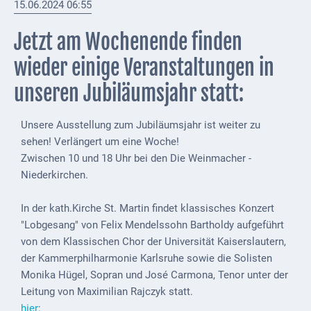
15.06.2024 06:55
Externe
Jetzt am Wochenende finden
Behörden
wieder einige Veranstaltungen in
Gottesdienste
unseren Jubiläumsjahr statt:
Infrastruktur
und
Unsere Ausstellung zum Jubiläumsjahr ist weiter zu
Versorgung
sehen! Verlängert um eine Woche!
Baumaßnahmen
Zwischen 10 und 18 Uhr bei den
Die Weinmacher -
Niederkirchen
.
Abfallentsorgung
In der kath.Kirche St. Martin findet klassisches Konzert
Energieversorgung
"Lobgesang" von Felix Mendelssohn Bartholdy aufgeführt
Breitbandausbau/
von dem Klassischen Chor der Universität Kaiserslautern,
Telekommunikation
der Kammerphilharmonie Karlsruhe sowie die Solisten
Monika Hügel, Sopran und José Carmona, Tenor unter der
Post
Leitung von Maximilian Rajczyk statt.
hier
: