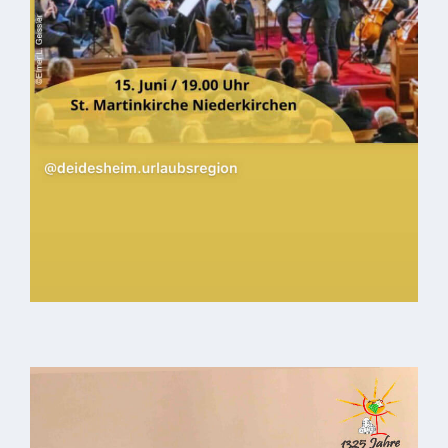
VG
Musikschule
und VHS
Kalender
Wein &
Genuss
Fest um
den
Wein
Weinprinzessin
Wein- &
Sektgüter,
Destillerien