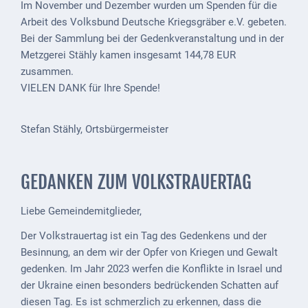
Im November und Dezember wurden um Spenden für die
Externe
Arbeit des Volksbund Deutsche Kriegsgräber e.V. gebeten.
Behörden
Bei der Sammlung bei der Gedenkveranstaltung und in der
Metzgerei Stähly kamen insgesamt 144,78 EUR
Gottesdienste
zusammen.
VIELEN DANK für Ihre Spende!
Infrastruktur
und
Versorgung
Stefan Stähly, Ortsbürgermeister
Baumaßnahmen
GEDANKEN ZUM VOLKSTRAUERTAG
Abfallentsorgung
Energieversorgung
Liebe Gemeindemitglieder,
Der Volkstrauertag ist ein Tag des Gedenkens und der
Breitbandausbau/
Besinnung, an dem wir der Opfer von Kriegen und Gewalt
Telekommunikation
gedenken. Im Jahr 2023 werfen die Konflikte in Israel und
Post
der Ukraine einen besonders bedrückenden Schatten auf
diesen Tag. Es ist schmerzlich zu erkennen, dass die