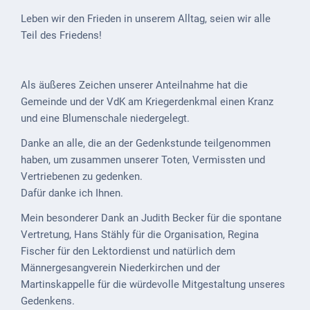
Leben wir den Frieden in unserem Alltag, seien wir alle
VG
Teil des Friedens!
Musikschule
und VHS
Als äußeres Zeichen unserer Anteilnahme hat die
Kalender
Gemeinde und der VdK am Kriegerdenkmal einen Kranz
Wein &
und eine Blumenschale niedergelegt.
Genuss
Danke an alle, die an der Gedenkstunde teilgenommen
haben, um zusammen unserer Toten, Vermissten und
Fest um
Vertriebenen zu gedenken.
den
Dafür danke ich Ihnen.
Wein
Mein besonderer Dank an Judith Becker für die spontane
Weinprinzessin
Vertretung, Hans Stähly für die Organisation, Regina
Wein- &
Fischer für den Lektordienst und natürlich dem
Sektgüter,
Männergesangverein Niederkirchen und der
Destillerien
Martinskappelle für die würdevolle Mitgestaltung unseres
Gedenkens.