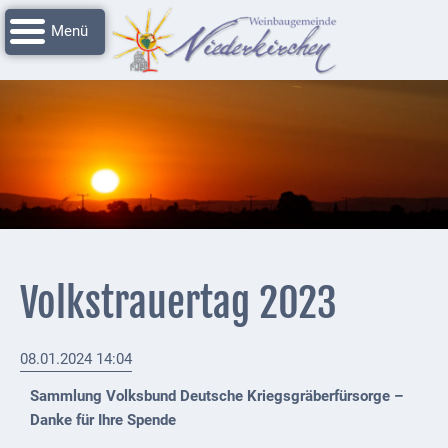
Navigation
Startseite
überspringen
Grussworte
Rathaus
Unser
Niederkirchen
Impressionen
Service
Volkstrauertag 2023
Nachrichtenarchiv
Verbandsgemeinde
08.01.2024 14:04
Deidesheim
Sammlung Volksbund Deutsche Kriegsgräberfürsorge –
Polizei +
Danke für Ihre Spende
Feuerwehrmeldungen