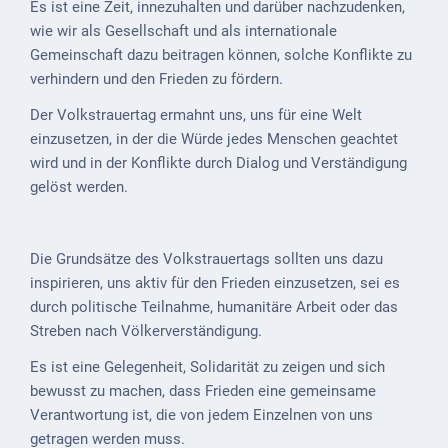
Es ist eine Zeit, innezuhalten und darüber nachzudenken,
ab
wie wir als Gesellschaft und als internationale
1816
Gemeinschaft dazu beitragen können, solche Konflikte zu
verhindern und den Frieden zu fördern.
Schulbilder
Der Volkstrauertag ermahnt uns, uns für eine Welt
Datenschutz
einzusetzen, in der die Würde jedes Menschen geachtet
wird und in der Konflikte durch Dialog und Verständigung
Kontakt
gelöst werden.
Veranstaltungen
und Events
Die Grundsätze des Volkstrauertags sollten uns dazu
Kultur &
inspirieren, uns aktiv für den Frieden einzusetzen, sei es
Freizeit
durch politische Teilnahme, humanitäre Arbeit oder das
Streben nach Völkerverständigung.
Feste
feiern
Es ist eine Gelegenheit, Solidarität zu zeigen und sich
bewusst zu machen, dass Frieden eine gemeinsame
Wandern/Nord.Walking
Verantwortung ist, die von jedem Einzelnen von uns
getragen werden muss.
Radfahren