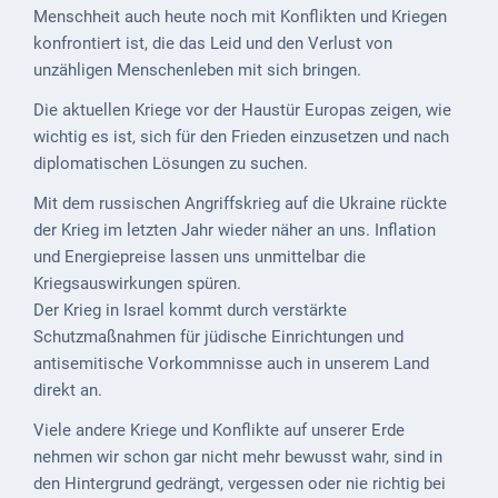
Mobilität
Menschheit auch heute noch mit Konflikten und Kriegen
konfrontiert ist, die das Leid und den Verlust von
Wasser-
unzähligen Menschenleben mit sich bringen.
und
Abwasser
Die aktuellen Kriege vor der Haustür Europas zeigen, wie
wichtig es ist, sich für den Frieden einzusetzen und nach
Defibrillatoren
diplomatischen Lösungen zu suchen.
Katastrophenschutz
Mit dem russischen Angriffskrieg auf die Ukraine rückte
der Krieg im letzten Jahr wieder näher an uns. Inflation
Notfallnummern
und Energiepreise lassen uns unmittelbar die
Kriegsauswirkungen spüren.
Suche
Der Krieg in Israel kommt durch verstärkte
Niederkirchen
Schutzmaßnahmen für jüdische Einrichtungen und
bei
antisemitische Vorkommnisse auch in unserem Land
Social
direkt an.
Media
Viele andere Kriege und Konflikte auf unserer Erde
nehmen wir schon gar nicht mehr bewusst wahr, sind in
Sitemap
den Hintergrund gedrängt, vergessen oder nie richtig bei