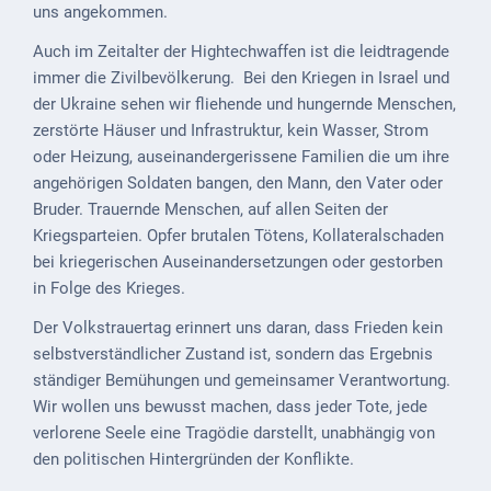
Downloads
uns angekommen.
Historisches
Auch im Zeitalter der Hightechwaffen ist die leidtragende
immer die Zivilbevölkerung. Bei den Kriegen in Israel und
Bau
der Ukraine sehen wir fliehende und hungernde Menschen,
Schwesternhaus
zerstörte Häuser und Infrastruktur, kein Wasser, Strom
1906
oder Heizung, auseinandergerissene Familien die um ihre
angehörigen Soldaten bangen, den Mann, den Vater oder
Bürgerhospital
Bruder. Trauernde Menschen, auf allen Seiten der
Deidesheim
Kriegsparteien. Opfer brutalen Tötens, Kollateralschaden
bei kriegerischen Auseinandersetzungen oder gestorben
Akten
in Folge des Krieges.
ab
1793
Der Volkstrauertag erinnert uns daran, dass Frieden kein
selbstverständlicher Zustand ist, sondern das Ergebnis
Geplante
ständiger Bemühungen und gemeinsamer Verantwortung.
Regionalbahn
Wir wollen uns bewusst machen, dass jeder Tote, jede
1907
verlorene Seele eine Tragödie darstellt, unabhängig von
den politischen Hintergründen der Konflikte.
Teilung
Gemarkungen