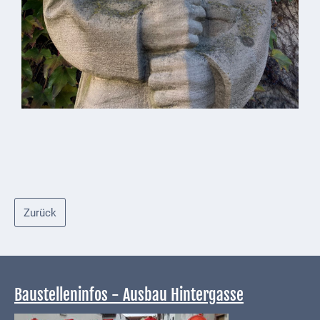
Kindergarten
Allgemeine
Infos
Elternausschuss
Zurück
Baustelleninfos - Ausbau Hintergasse