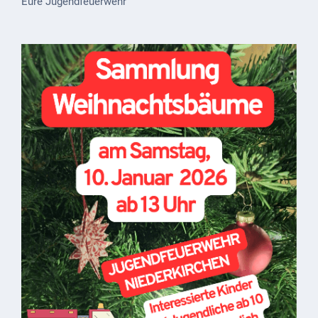
Eure Jugendfeuerwehr
ab
1816
Schulbilder
Datenschutz
Kontakt
Veranstaltungen
und Events
Kultur &
Freizeit
Feste
feiern
Wandern/Nord.Walking
Radfahren