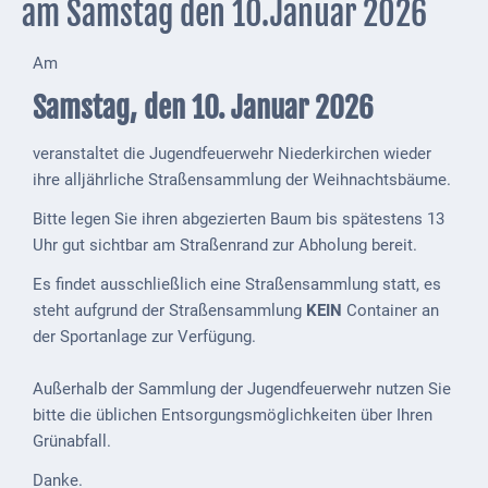
am Samstag den 10.Januar 2026
Externe
Behörden
Am
Samstag, den 10. Januar 2026
Gottesdienste
Infrastruktur
veranstaltet die Jugendfeuerwehr Niederkirchen wieder
und
ihre alljährliche Straßensammlung der Weihnachtsbäume.
Versorgung
Bitte legen Sie ihren abgezierten Baum bis spätestens 13
Baumaßnahmen
Uhr gut sichtbar am Straßenrand zur Abholung bereit.
Es findet ausschließlich eine Straßensammlung statt, es
Abfallentsorgung
steht aufgrund der Straßensammlung
KEIN
Container an
Energieversorgung
der Sportanlage zur Verfügung.
Breitbandausbau/
Außerhalb der Sammlung der Jugendfeuerwehr nutzen Sie
Telekommunikation
bitte die üblichen Entsorgungsmöglichkeiten über Ihren
Grünabfall.
Post
Danke.