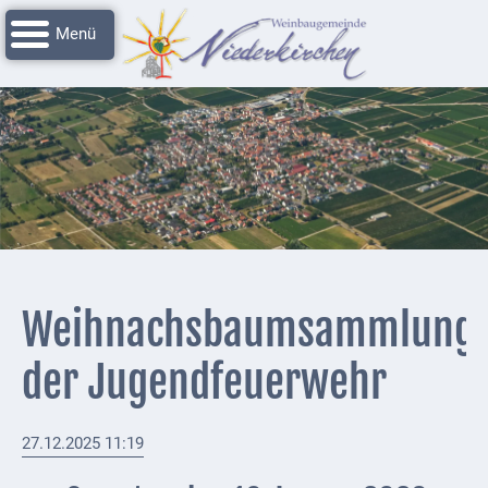
Navigation
Startseite
überspringen
Grussworte
Rathaus
Unser
Niederkirchen
Impressionen
Service
Weihnachsbaumsammlung
Nachrichtenarchiv
der Jugendfeuerwehr
Verbandsgemeinde
Deidesheim
27.12.2025 11:19
Polizei +
Feuerwehrmeldungen