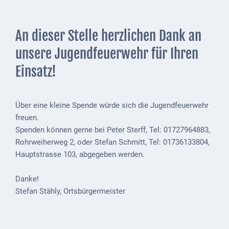
Mobilität
Wasser-
An dieser Stelle herzlichen Dank an
und
Abwasser
unsere Jugendfeuerwehr für Ihren
Einsatz!
Defibrillatoren
Katastrophenschutz
Über eine kleine Spende würde sich die Jugendfeuerwehr
Notfallnummern
freuen.
Spenden können gerne bei Peter Sterff, Tel: 01727964883,
Suche
Rohrweiherweg 2, oder Stefan Schmitt, Tel: 01736133804,
Niederkirchen
Hauptstrasse 103, abgegeben werden.
bei
Social
Danke!
Media
Stefan Stähly, Ortsbürgermeister
Sitemap