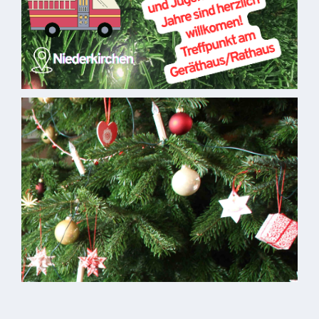
VG
Musikschule
und VHS
Kalender
Wein &
Genuss
Fest um
den
Wein
Weinprinzessin
Wein- &
Sektgüter,
Destillerien