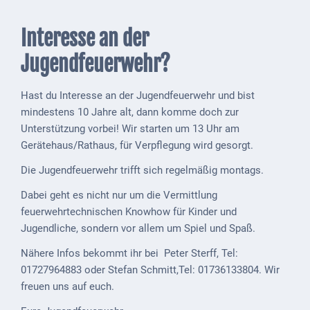
Downloads
Interesse an der
Historisches
Jugendfeuerwehr?
Bau
Schwesternhaus
1906
Hast du Interesse an der Jugendfeuerwehr und bist
mindestens 10 Jahre alt, dann komme doch zur
Bürgerhospital
Unterstützung vorbei! Wir starten um 13 Uhr am
Deidesheim
Gerätehaus/Rathaus, für Verpflegung wird gesorgt.
Akten
Die Jugendfeuerwehr trifft sich regelmäßig montags.
ab
Dabei geht es nicht nur um die Vermittlung
1793
feuerwehrtechnischen Knowhow für Kinder und
Jugendliche, sondern vor allem um Spiel und Spaß.
Geplante
Regionalbahn
Nähere Infos bekommt ihr bei Peter Sterff, Tel:
1907
01727964883 oder Stefan Schmitt,Tel: 01736133804. Wir
freuen uns auf euch.
Teilung
Gemarkungen