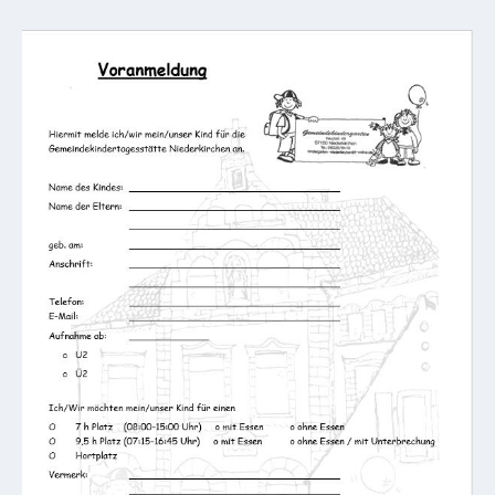
Mobilität
Wasser-
und
Abwasser
Defibrillatoren
Katastrophenschutz
Notfallnummern
Suche
Niederkirchen
bei
Social
Media
Sitemap