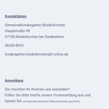
Externe
Behörden
Kontaktdaten
Gottesdienste
Gemeindekindergarten Niederkirchen
Hauptstraße 49
Infrastruktur
67150 Niederkirchen bei Deidesheim
und
Versorgung
06326-8410
kindergarten-niederkirchen@t-online.de
Baumaßnahmen
Abfallentsorgung
Energieversorgung
Anmeldung
Breitbandausbau/
Sie möchten Ihr Kind bei uns anmelden?
Telekommunikation
Füllen Sie bitte hierfür unsere Voranmeldung aus und
Post
lassen Sie
uns
diese bitte zukommen (E-Mail, Briefkasten, persönlich)