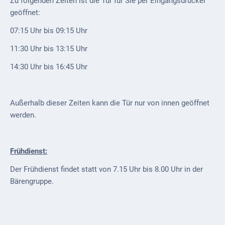
Zu folgenden Zeiten ist die Tür für Sie per Eingangsdrücker
Gastronomie
geöffnet:
und
Caterer
07:15 Uhr bis 09:15 Uhr
Unterkünfte
11:30 Uhr bis 13:15 Uhr
Ferienwohnungen
14:30 Uhr bis 16:45 Uhr
Wohnmobilstellplatz
Außerhalb dieser Zeiten kann die Tür nur von innen geöffnet
Betriebe &
werden.
Dienstleister
Handel &
Frühdienst:
Handwerk
Der Frühdienst findet statt von 7.15 Uhr bis 8.00 Uhr in der
Dienstleister
Bärengruppe.
Vereine &
Institutionen