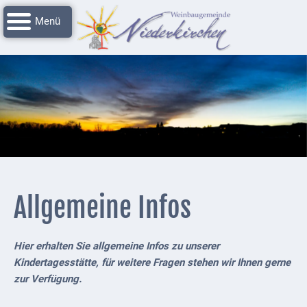
Navigation
Startseite
überspringen
Grussworte
Rathaus
Unser
Niederkirchen
Impressionen
Service
Allgemeine Infos
Nachrichtenarchiv
Verbandsgemeinde
Hier erhalten Sie allgemeine Infos zu unserer
Deidesheim
Kindertagesstätte, für weitere Fragen stehen wir Ihnen gerne
zur Verfügung.
Polizei +
Feuerwehrmeldungen