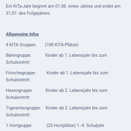
ab
Ein KiTa-Jahr beginnt am 01.08. eines Jahres und endet am
1816
31.07. des Folgejahres.
Schulbilder
Allgemeine Infos
Datenschutz
4 KITA Gruppen (100 KITA-Plätze)
Kontakt
Bärengruppe: Kinder ab 1. Lebensjahr bis zum
Veranstaltungen
Schuleintritt
und Events
Fröschegruppe: Kinder ab 1. Lebensjahr bis zum
Kultur &
Schuleintritt
Freizeit
Hasengruppe: Kinder ab 2. Lebensjahr bis zum
Schuleintritt
Feste
feiern
Tigerentengruppe: Kinder ab 2. Lebensjahr bis zum
Schuleintritt
Wandern/Nord.Walking
1 Hortgruppe: (25 Hortplätze) 1.-4. Schuljahr
Radfahren