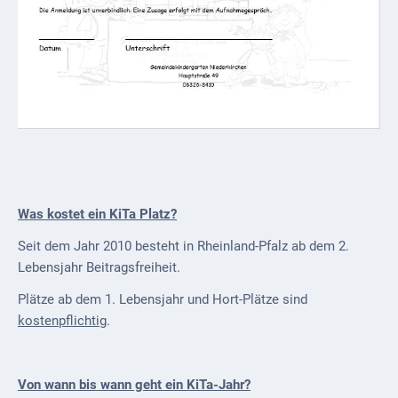
Downloads
Historisches
Bau
Schwesternhaus
1906
Bürgerhospital
Deidesheim
Was kostet ein KiTa Platz?
Akten
ab
Seit dem Jahr 2010 besteht in Rheinland-Pfalz ab dem 2.
1793
Lebensjahr Beitragsfreiheit.
Geplante
Plätze ab dem 1. Lebensjahr und Hort-Plätze sind
Regionalbahn
kostenpflichtig
.
1907
Teilung
Von wann bis wann geht ein KiTa-Jahr?
Gemarkungen