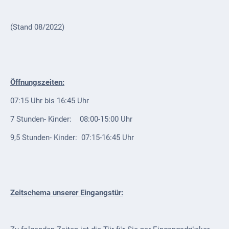
VG
(Stand 08/2022)
Musikschule
und VHS
Kalender
Öffnungszeiten:
Wein &
Genuss
07:15 Uhr bis 16:45 Uhr
Fest um
7 Stunden- Kinder: 08:00-15:00 Uhr
den
9,5 Stunden- Kinder: 07:15-16:45 Uhr
Wein
Weinprinzessin
Wein- &
Zeitschema unserer Eingangstür:
Sektgüter,
Destillerien